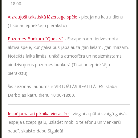
VASARA KOPĀ AR POLIGON 1
- 18:00.
04.06.2026
Kas ir Lāzertags?
Aizraujoši takstiskā lāzertaga spēle
- pieejama katru dienu
Poligon 1 Siguldā ir plašs pakalpojumu klāsts.
Lāzertags Siguldā
(Tikai ar iepriekšēju pierakstu)
LASĪT
Labirints "Minotaurs"
Pazemes Bunkura "Quests"
- Escape room iedvesmota
Action-kvests "Bunkurs"!
aktīvā spēle, kur galva būs jāpalauza gan lielam, gan mazam.
Skolēnu ekskursijas
Noteikts laika limits, unikāla atmosfēra un neaizmirstams
piedzīvojums pazemes bunkurā (Tikai ar iepriekšēju
Bērnu ballītes
pierakstu)
Vecpuišu un vecmeitu ballītes
AIZVĒRT
Atvērtās spēles
Šīs sezonas jaunums ir VIRTUĀLĀS REALITĀTES istaba.
Darbojas katru dienu 10:00-18:00.
Izbraukuma lāzertaga spēles
SŪTĪT
Cenas
Iespējama arī piknika vietas īre
- vieglai atpūtai svaigā gaisā,
Tuvākie pasākumi
iespēja uzcept gaļu, uzlādēt mobīlo telefonu un vienkārši
SKOLĒNU EKSKURSIJAS
Dāvanu kartes
08.04.2026
baudīt skaisto dabu Siguldā!
Spēļu scenāriji