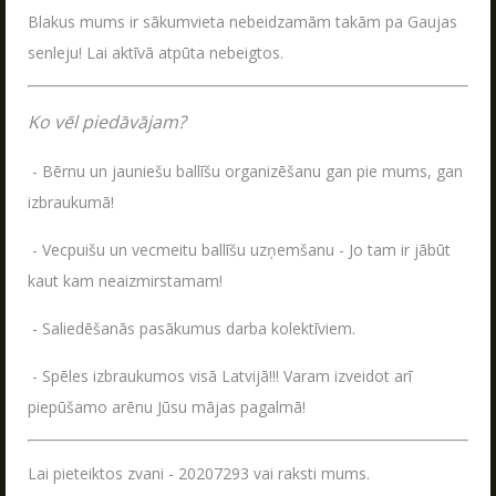
Jaudīgākā klases ekskursija "Poligon 1" Siguldā.
Blakus mums ir sākumvieta nebeidzamām takām pa Gaujas
LASĪT
senleju! Lai aktīvā atpūta nebeigtos.
Ko vēl piedāvājam?
LV
RU
EN
- Bērnu un jauniešu ballīšu organizēšanu gan pie mums, gan
izbraukumā!
- Vecpuišu un vecmeitu ballīšu uzņemšanu - Jo tam ir jābūt
kaut kam neaizmirstamam!
- Saliedēšanās pasākumus darba kolektīviem.
- Spēles izbraukumos visā Latvijā!!! Varam izveidot arī
RĪKOJAM PASĀKUMUS ARĪ ZIEMĀ!
04.12.2025
piepūšamo arēnu Jūsu mājas pagalmā!
Poligon 1 aktīvās atpūtas parks strādā visu
sezonu.
Lai pieteiktos zvani - 20207293 vai raksti mums.