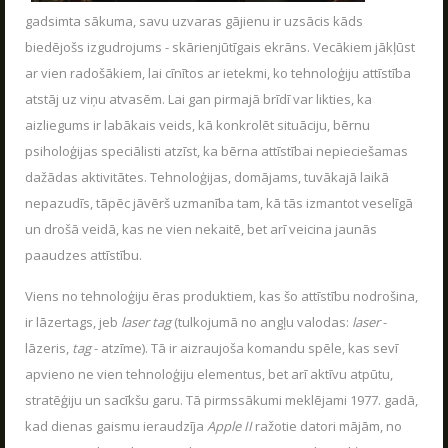
Jaudīgākā klases ekskursija "Poligon 1" Siguldā.
Dāvanu kartes
gadsimta sākuma, savu uzvaras gājienu ir uzsācis kāds
LASĪT
biedējošs izgudrojums - skārienjūtīgais ekrāns. Vecākiem jākļūst
Spēļu scenāriji
ar vien radošākiem, lai cīnītos ar ietekmi, ko tehnoloģiju attīstība
atstāj uz viņu atvasēm. Lai gan pirmajā brīdī var likties, ka
aizliegums ir labākais veids, kā konkrolēt situāciju, bērnu
psiholoģijas speciālisti atzīst, ka bērna attīstībai nepieciešamas
dažādas aktivitātes. Tehnoloģijas, domājams, tuvākajā laikā
LV
RU
EN
nepazudīs, tāpēc jāvērš uzmanība tam, kā tās izmantot veselīgā
un drošā veidā, kas ne vien nekaitē, bet arī veicina jaunās
paaudzes attīstību.
Viens no tehnoloģiju ēras produktiem, kas šo attīstību nodrošina,
ir lāzertags, jeb
laser tag
(tulkojumā no angļu valodas:
laser
-
RĪKOJAM PASĀKUMUS ARĪ ZIEMĀ!
lāzeris,
tag
- atzīme). Tā ir aizraujoša komandu spēle, kas sevī
04.12.2025
apvieno ne vien tehnoloģiju elementus, bet arī aktīvu atpūtu,
Poligon 1 aktīvās atpūtas parks strādā visu
stratēģiju un sacīkšu garu. Tā pirmssākumi meklējami 1977. gadā,
sezonu.
kad dienas gaismu ieraudzīja
Apple II
ražotie datori mājām, no