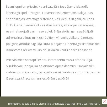
Esam lepni un priecīgi, ka arī Latvijā ir iespējams izbaudīt
lāzertaga spēli - Poligon 1 ir senākais uzņēmums Baltijā, kas
specializējas lāzertaga sistēmās, kas viesus uzņem jau kopš
2015. Gada. Piedāvājot vairākas vietas, atrakcijas un arēnas,
esam iekarojuši gan mazo apleklētāju sirdis, gan sagādājuši
adrenalīna pilnus mirkļus rūdītiem vīriem! Lielākais lāzertaga
poligons atrodas Siguldā, kurā pieejamās lāzertaga sistēmas tiek
izmantotas arī kvestu un citu izklaižu veidu nodrošināšanai!
Priecāsimies sastapt ikvienu interesentu mūsu arēnās Rīgā,
Siguldā vai Liepājā, kā arī aicinām apmeklēt mūsu sociālo tīklu
vietnes un mājaslapu, lai iegūtu vairāk saistošas informācijas par
KONTAKTI
lāzertagu, tā izcelsmi un iespējām uzspēlēt!
Poligons "Sigulda"
Miera iela 15
,
Sigulda
,
LV-2150
+371 2020 7293
Informējam, ka šajā tīmekļa vietnē tiek izmantotas sīkdatnes (angļu val. "cookies").