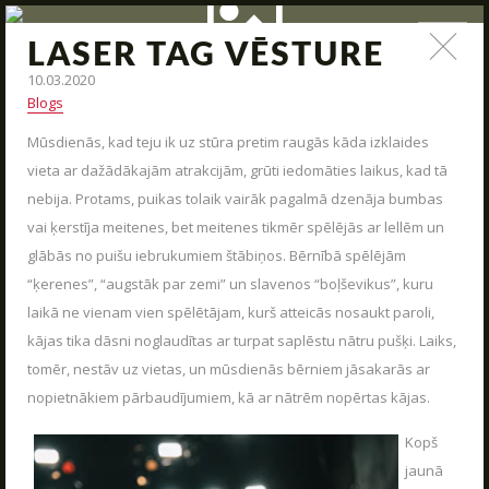
LASER TAG VĒSTURE
ZIŅAS
10.03.2020
Blogs
Jauna arsenāla ienākšana, poligona modernizācija,
Mūsdienās, kad teju ik uz stūra pretim raugās kāda izklaides
interesantas kaujas un jauni piedāvājumi – tas viss un vēl
daudz kas cits mūsu ziņas.
vieta ar dažādākajām atrakcijām, grūti iedomāties laikus, kad tā
nebija. Protams, puikas tolaik vairāk pagalmā dzenāja bumbas
vai ķerstīja meitenes, bet meitenes tikmēr spēlējās ar lellēm un
glābās no puišu iebrukumiem štābiņos. Bērnībā spēlējām
STARTS
“ķerenes”, “augstāk par zemi” un slavenos “boļševikus”, kuru
laikā ne vienam vien spēlētājam, kurš atteicās nosaukt paroli,
PAR MUMS
kājas tika dāsni noglaudītas ar turpat saplēstu nātru pušķi. Laiks,
ARĒNAS
tomēr, nestāv uz vietas, un mūsdienās bērniem jāsakarās ar
nopietnākiem pārbaudījumiem, kā ar nātrēm nopērtas kājas.
ARSENĀLS
REZERVĀCIJA
Kopš
jaunā
ZIŅAS