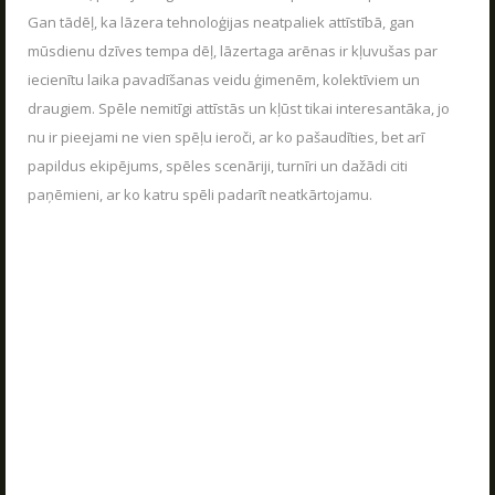
Gan tādēļ, ka lāzera tehnoloģijas neatpaliek attīstībā, gan
mūsdienu dzīves tempa dēļ, lāzertaga arēnas ir kļuvušas par
iecienītu laika pavadīšanas veidu ģimenēm, kolektīviem un
draugiem. Spēle nemitīgi attīstās un kļūst tikai interesantāka, jo
nu ir pieejami ne vien spēļu ieroči, ar ko pašaudīties, bet arī
papildus ekipējums, spēles scenāriji, turnīri un dažādi citi
paņēmieni, ar ko katru spēli padarīt neatkārtojamu.