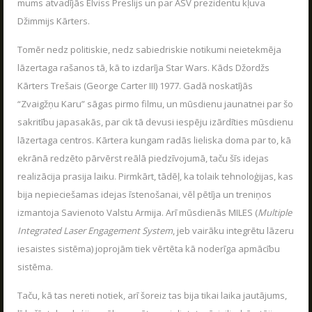
LASĪT
mums atvadījās Elviss Preslijs un par ASV prezidentu kļuva
Džimmijs Kārters.
Tomēr nedz politiskie, nedz sabiedriskie notikumi neietekmēja
lāzertaga rašanos tā, kā to izdarīja Star Wars. Kāds Džordžs
SKATIES VAIRĀK
Kārters Trešais (George Carter III) 1977. Gadā noskatījās
“Zvaigžņu Karu” sāgas pirmo filmu, un mūsdienu jaunatnei par šo
sakritību japasakās, par cik tā devusi iespēju izārdīties mūsdienu
lāzertaga centros. Kārtera kungam radās lieliska doma par to, kā
ekrānā redzēto pārvērst reālā piedzīvojumā, taču šīs idejas
realizācija prasija laiku. Pirmkārt, tādēļ, ka tolaik tehnoloģijas, kas
Uzzini, kā dzīvo Poligons
bija nepieciešamas idejas īstenošanai, vēl pētīja un treniņos
PARAKSTIES JAUNUMU SAŅEMŠANAI E-PASTĀ!
izmantoja Savienoto Valstu Armija. Arī mūsdienās MILES (
Multiple
Integrated Laser Engagement System
, jeb vairāku integrētu lāzeru
iesaistes sistēma) joprojām tiek vērtēta kā noderīga apmācību
sistēma.
PARAKSTĪTIES
Taču, kā tas nereti notiek, arī šoreiz tas bija tikai laika jautājums,