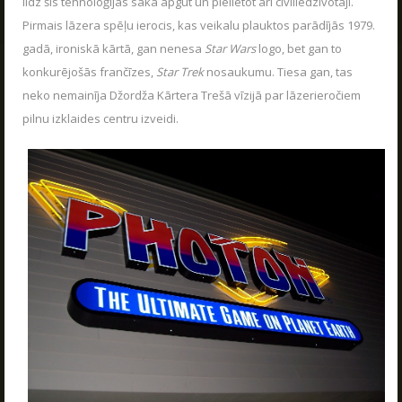
līdz šīs tehnoloģijas sāka apgūt un pielietot arī civiliedzīvotāji.
Pirmais lāzera spēļu ierocis, kas veikalu plauktos parādījās 1979.
gadā, ironiskā kārtā, gan nenesa
Star Wars
logo, bet gan to
konkurējošās frančīzes,
Star Trek
nosaukumu. Tiesa gan, tas
neko nemainīja Džordža Kārtera Trešā vīzijā par lāzerieročiem
pilnu izklaides centru izveidi.