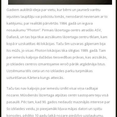
Gadiem auklētā ideja par vietu, kur bērni un jaunieši varētu
iejusties laupītāju vai policistu lomās, nenodarot nevienam ar to
kaitējumu, par realitāti pārvērtās 1984. gadā un ieguva
nosaukumu “Photon”. Pirmais lāzertaga centrs atradās ASV,
Dallasā, un tas bija tikai aizsākums lāzertaga centru tīklam, kam
kopā ir uzskaitītas 46 lokācijas. Taču šim uzvaras gājienam bija
īss mūžs, jo visas
Photon
lokācijas tika slēgtas 1989. gadā. Tam
par iemeslu kalpoja dažādas tiesvedības prāvas, kas aizsākās,
jo izklaides centros izmantojamie ieroči pārāk atgādināja īstus.
Uzņēmuma tēls cieta un no izklaides parku turpmākas
uzturēšanas Kārtera kungs atteicās.
Taču tas nav kalpojis par iemeslu iznīkt visai viņa radītajai
nozarei. Mūsdienās lāzertaga atpūtas centri sastopami teju visā
pasaulē. Pēc tam, kad 90. gados nedaudz mazinājās interese par
šo izklaides veidu, jo pieejamāki kļuva mājas datori un spēļu
konsoles, pēdējo 10 gadu laikā nozare piedzīvo uzplaukumu.