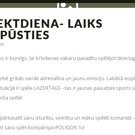
EKTDIENA- LAIKS
PŪSTIES
18
zācija, interesantas kaujas un jauni piedāvājumi – tas v
ks ir burvīgs, lai brīvdienas vakaru pavadītu spēlējot lāzerta
dzīvē gribās vairāk adrenalīna un jaunu emociju. Labākā iesp
UZRAKSTĪT MUMS
ituācijā ir spēle LAZERTAGS –tas ir jaunas paaudzes sports u
joša spēle!
Raksti mums savus jautājumus, atsauksmes un priekšlikumus
 pārbaudīt savu izturību, veiklību un māku spēlēt komandā 
et savu spēli kompānijai«POLIGON 1»!
Kas ir Lāzertags?