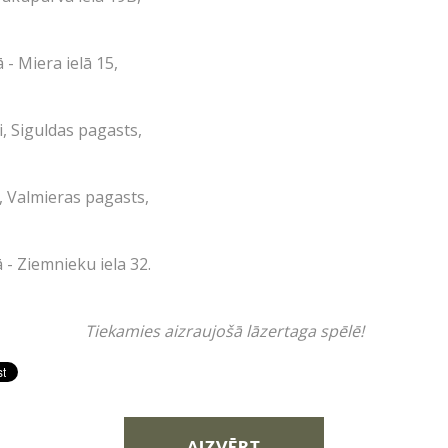
 - Miera ielā 15,
i, Siguldas pagasts,
LV
RU
EN
oligons
", Valmieras pagasts,
Ā!
 - Ziemnieku iela 32.
Tiekamies aizraujošā lāzertaga spēlē!