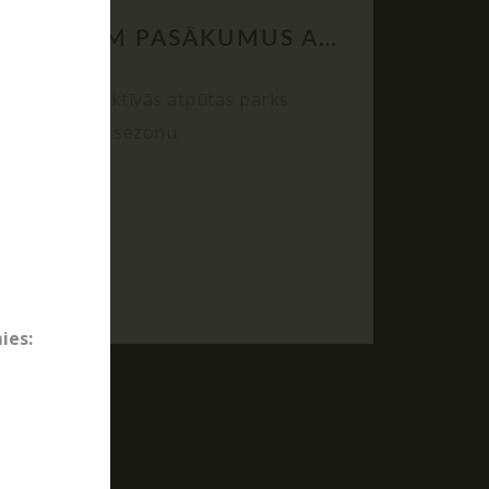
RĪKOJAM PASĀKUMUS ARĪ ZIEMĀ!
04.12.2025
Poligon 1 aktīvās atpūtas parks
rs"!
strādā visu sezonu.
ballītes
 spēles
ies: