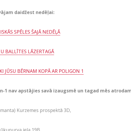
Lāzertags Siguldā
SKOLĒNU EKSKURSIJAS
ājam daidžest nedēļai:
TARTS
Labirints "Minotaurs"
08.04.2026
Jaudīgākā klases ekskursija "Poligon
R MUMS
Action-kvests "Bunku
ISKĀS SPĒLES ŠAJĀ NEDĒĻĀ
1" Siguldā.
Skolēnu ekskursijas
RĒNAS
Bērnu ballītes
U BALLĪTES LĀZERTAGĀ
SENĀLS
Vecpuišu un vecmeitu 
AIZVĒRT
SŪTĪT
RVĀCIJA
KI JŪSU BĒRNAM KOPĀ AR POLIGON 1
Atvērtās spēles
IŅAS
Izbraukuma lāzertaga
on-1 nav apstājies savā izaugsmē un tagad mēs atrodam
Cenas
NTAKTI
Tuvākie pasākumi
Imanta) Kurzemes prospektā 3D,
Dāvanu kartes
SKATIES VAIRĀK
Spēļu scenāriji
ūkupurva iela 19B,