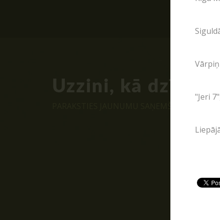
Siguldā
Vārpiņ
Uzzini, kā dzīvo P
"Jeri 7
PARAKSTIES JAUNUMU SAŅEMŠANAI E-PAST
Liepājā