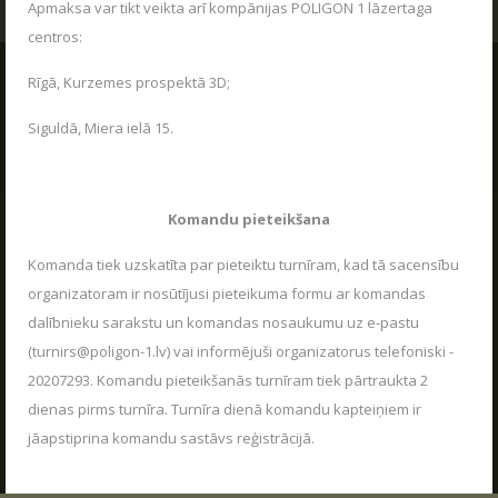
Apmaksa var tikt veikta arī kompānijas POLIGON 1 lāzertaga
UZRAKSTĪT MUMS
centros:
Rīgā, Kurzemes prospektā 3D;
Siguldā, Miera ielā 15.
Komandu pieteikšana
Komanda tiek uzskatīta par pieteiktu turnīram, kad tā sacensību
organizatoram ir nosūtījusi pieteikuma formu ar komandas
dalībnieku sarakstu un komandas nosaukumu uz e-pastu
(turnirs@poligon-1.lv) vai informējuši organizatorus telefoniski -
20207293. Komandu pieteikšanās turnīram tiek pārtraukta 2
dienas pirms turnīra. Turnīra dienā komandu kapteiņiem ir
jāapstiprina komandu sastāvs reģistrācijā.