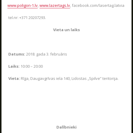
Jaudīgākā klases ekskursija "Poligon 1" Siguldā.
Tuvākie pasākumi
www.poligon-1.lv
,
www.lazertags.lv
, facebook.com/lasertag.latvia
LASĪT
Dāvanu kartes
tel.nr: +371 20207293.
Spēļu scenāriji
Vieta un laiks
Datums:
2018. gada 3. februāris
LV
RU
EN
Laiks:
10:00 – 20:00
Vieta:
Rīga, Daugavgrīvas iela 140, Lidostas „Spilve” teritorija.
RĪKOJAM PASĀKUMUS ARĪ ZIEMĀ!
04.12.2025
Poligon 1 aktīvās atpūtas parks strādā visu
sezonu.
Dalībnieki