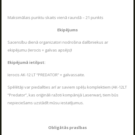
Maksimālais punktu skaits vienā raundā – 21 punkts
Ekipējums
Sacensību dienā organizatori nodrošina dalībniekus ar
ekipējumu (Ierocis + galvas apsējs)!
Ekipējumā ietilpst:
Ierocis AK-12 LT “PREDATOR” + galvassaite.
Spēlētāji var piedalīties arī ar saviem spēļu komplektiem (AK-12LT
“Predator”, kas oriģināli ražoti kompānijā Laserwar), tiem būs
nepieciešams uzstādīt mūsu iestatījumus.
Obligātās prasības