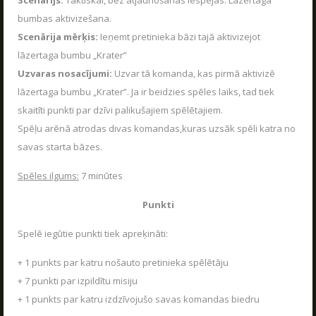
Scenārijs:
Taktiskai, bez atjaunošanās iespējas. Lāzertaga
bumbas aktivizešana.
Scenārija mērķis:
Ieņemt pretinieka bāzi tajā aktivizejot
lāzertaga bumbu „Krater”
Uzvaras nosacījumi:
Uzvar tā komanda, kas pirmā aktivizē
lāzertaga bumbu „Krater”. Ja ir beidzies spēles laiks, tad tiek
skaitīti punkti par dzīvi palikušajiem spēlētajiem.
Spēļu arēnā atrodas divas komandas,kuras uzsāk spēli katra no
savas starta bāzes.
Spēles ilgums:
7 minūtes
Punkti
Spelē iegūtie punkti tiek apreķināti:
+ 1 punkts par katru nošauto pretinieka spēlētāju
+ 7 punkti par izpildītu misiju
+ 1 punkts par katru izdzīvojušo savas komandas biedru