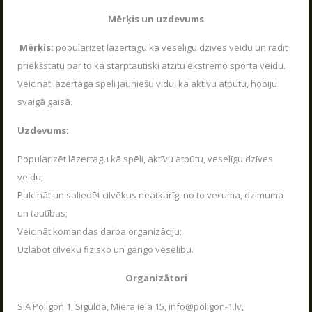
VASARA KOPĀ AR POLIGON 1
04.06.2026
ZIŅAS
Mērķis un uzdevums
Poligon 1 Siguldā ir plašs pakalpojumu klāsts.
KONTAKTI
Mērķis:
popularizēt lāzertagu kā veselīgu dzīves veidu un radīt
LASĪT
priekšstatu par to kā starptautiski atzītu ekstrēmo sporta veidu.
Veicināt lāzertaga spēli jauniešu vidū, kā aktīvu atpūtu, hobiju
Kas ir Lāzertags?
svaigā gaisā.
Lāzertags Siguldā
Uzdevums:
Labirints "Minotaurs"
Popularizēt lāzertagu kā spēli, aktīvu atpūtu, veselīgu dzīves
Action-kvests "Bunkurs"!
veidu;
Skolēnu ekskursijas
Pulcināt un saliedēt cilvēkus neatkarīgi no to vecuma, dzimuma
Bērnu ballītes
un tautības;
Vecpuišu un vecmeitu ballītes
Veicināt komandas darba organizāciju;
Uzlabot cilvēku fizisko un garīgo veselību.
Atvērtās spēles
SKOLĒNU EKSKURSIJAS
Izbraukuma lāzertaga spēles
Organizātori
08.04.2026
Cenas
SIA Poligon 1, Sigulda, Miera iela 15, info@poligon-1.lv,