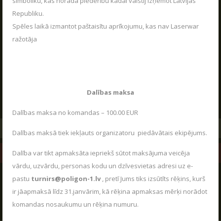
simboliku, kas norāda piederību kādai valstij izņemot Latvijas
Republiku.
Spēles laikā izmantot paštaisītu aprīkojumu, kas nav Laserwar
ražotāja
KONTAKTI
Poligons "Sigulda"
Dalības maksa
Miera iela 15
,
Sigulda
,
LV-2150
+371 2020 7293
Dalības maksa no komandas – 100.00 EUR
UZRAKSTĪT MUMS
Dalības maksā tiek iekļauts organizatoru piedāvātais ekipējums.
Dalība var tikt apmaksāta iepriekš sūtot maksājuma veicēja
KARTE
vārdu, uzvārdu, personas kodu un dzīvesvietas adresi uz e-
pastu
turnirs@poligon-1.lv
, pretī Jums tiks izsūtīts rēķins, kurš
SADARBĪBAS JAUTĀJUMOS:
ir jāapmaksā līdz 31.janvārim, kā rēķina apmaksas mērķi norādot
komandas nosaukumu un rēķina numuru.
+371 25279962