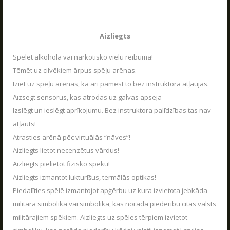
Aizliegts
Spēlēt alkohola vai narkotisko vielu reibumā!
Tēmēt uz cilvēkiem ārpus spēļu arēnas.
Iziet uz spēļu arēnas, kā arī pamest to bez instruktora atļaujas.
Aizsegt sensorus, kas atrodas uz galvas apsēja
Izslēgt un ieslēgt aprīkojumu. Bez instruktora palīdzības tas nav
atļauts!
Atrasties arēnā pēc virtuālās “nāves”!
Aizliegts lietot necenzētus vārdus!
Aizliegts pielietot fizisko spēku!
Aizliegts izmantot lukturīšus, termālās optikas!
Piedalīties spēlē izmantojot apģērbu uz kura izvietota jebkāda
militārā simbolika vai simbolika, kas norāda piederību citas valsts
militārajiem spēkiem. Aizliegts uz spēles tērpiem izvietot