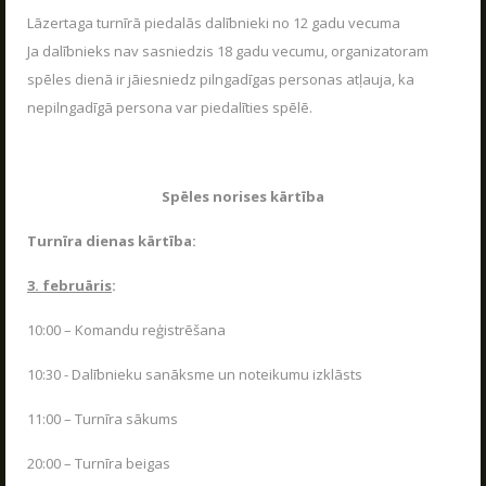
LASĪT
Lāzertaga turnīrā piedalās dalībnieki no 12 gadu vecuma
Ja dalībnieks nav sasniedzis 18 gadu vecumu, organizatoram
spēles dienā ir jāiesniedz pilngadīgas personas atļauja, ka
nepilngadīgā persona var piedalīties spēlē.
SKATIES VAIRĀK
Spēles norises kārtība
Turnīra dienas kārtība:
Uzzini, kā dzīvo Poligons
3. februāris
:
PARAKSTIES JAUNUMU SAŅEMŠANAI E-PASTĀ!
10:00 – Komandu reģistrēšana
10:30 - Dalībnieku sanāksme un noteikumu izklāsts
11:00 – Turnīra sākums
PARAKSTĪTIES
20:00 – Turnīra beigas