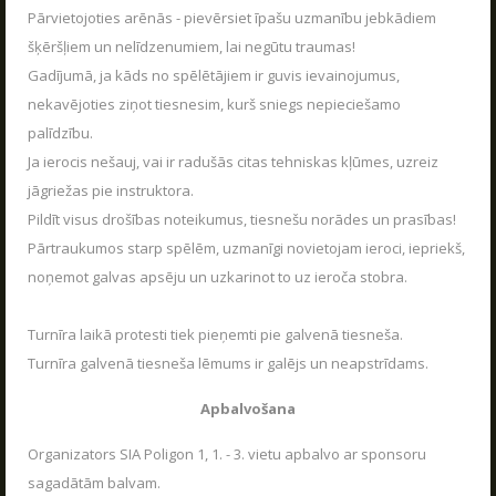
Pārvietojoties arēnās - pievērsiet īpašu uzmanību jebkādiem
šķēršļiem un nelīdzenumiem, lai negūtu traumas!
Gadījumā, ja kāds no spēlētājiem ir guvis ievainojumus,
nekavējoties ziņot tiesnesim, kurš sniegs nepieciešamo
palīdzību.
Ja ierocis nešauj, vai ir radušās citas tehniskas kļūmes, uzreiz
jāgriežas pie instruktora.
Pildīt visus drošības noteikumus, tiesnešu norādes un prasības!
Pārtraukumos starp spēlēm, uzmanīgi novietojam ieroci, iepriekš,
noņemot galvas apsēju un uzkarinot to uz ieroča stobra.
Turnīra laikā protesti tiek pieņemti pie galvenā tiesneša.
Turnīra galvenā tiesneša lēmums ir galējs un neapstrīdams.
Apbalvošana
Organizators SIA Poligon 1, 1. - 3. vietu apbalvo ar sponsoru
sagadātām balvam.