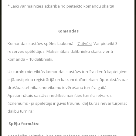
* Laiki var mainīties atkarībā no pieteikto komandu skaita!
Komandas
Komandas sastāvs spēles laukumā –
7 cilvēki
. Var pieteikt 3
rezerves spēlētājus. Maksimālais dalībnieku skaits vienā
komandā – 10 dalībnieki.
Uz turnīru pieteiktās komandas sastāvs turnīra dienā kapteiņiem
ir jāapstiprina reģistrācijā un katram dalībniekam jāparakstās par
drošības tehnikas noteikumu ievērošanu turnīra gaitā.
Apstiprinātais sastāvs nedrīkst mainīties turnīra ietvaros.
(izņēmums - ja spēlētājs ir guvis traumu, dēļ kuras nevar turpināt
dalību turnīrā.)
Spēļu formāts: