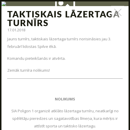
TAKTISKAIS LĀZERTAGA
ZIŅAS
TURNĪRS
17.01.2018
Jauna arsenāla ienākšana, poligona modernizācija,
interesantas kaujas un jauni piedāvājumi – tas viss un vēl
Jauns turnīrs, taktiskais lāzertaga turnīrs norisināsies jau 3.
daudz kas cits mūsu ziņas.
februārī lidostas Spilve ēkā.
Komandu pieteikšanās ir atvērta.
Zemāk turnīra nolikums!
STARTS
PAR MUMS
NOLIKUMS
ARĒNAS
SIA Poligon 1 organizē atklāto lāzertaga turnīru, neatkarīgi no
ARSENĀLS
spēlētāju pieredzes un sagatavotības līmeņa, kura mērķis ir
attīstīt sporta un taktisko lāzertagu.
REZERVĀCIJA