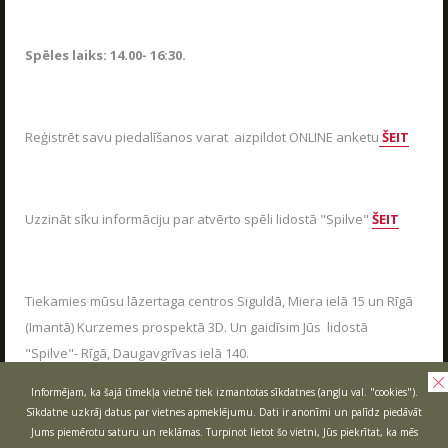
LASĪT
Spēles laiks: 14.00- 16:30.
SKATIES VAIRĀK
Reģistrēt savu piedalīšanos varat aizpildot ONLINE anketu
ŠEIT
Uzzināt sīku informāciju par atvērto spēli lidostā "Spilve"
ŠEIT
Uzzini, kā dzīvo Poligons
PARAKSTIES JAUNUMU SAŅEMŠANAI E-PASTĀ!
Tiekamies mūsu lāzertaga centros Siguldā, Miera ielā 15 un Rīgā
(Imantā) Kurzemes prospektā 3D. Un gaidīsim Jūs lidostā
"Spilve"- Rīgā, Daugavgrīvas ielā 140.
Informējam, ka šajā tīmekļa vietnē tiek izmantotas sīkdatnes (angļu val. "cookies").
Sīkdatne uzkrāj datus par vietnes apmeklējumu. Dati ir anonīmi un palīdz piedāvāt
PARAKSTĪTIES
Jums piemērotu saturu un reklāmas. Turpinot lietot šo vietni, Jūs piekrītat, ka mēs
AIZVĒRT