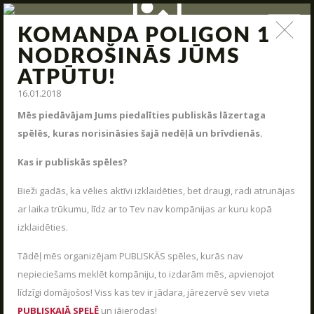
UZRAKSTĪT MUMS
KOMANDA POLIGON 1
ZIŅAS
NODROŠINĀS JŪMS
ATPŪTU!
Raksti mums savus jautājumus, atsauksmes un priekšlikumus
Jauna arsenāla ienākšana, poligona modernizācija,
interesantas kaujas un jauni piedāvājumi – tas viss un vēl
16.01.2018
daudz kas cits mūsu ziņas.
Mēs piedāvājam Jums piedalīties publiskās lāzertaga
spēlēs, kuras norisināsies šajā nedēļā un brīvdienās.
STARTS
Kas ir publiskās spēles?
PAR MUMS
Bieži gadās, ka vēlies aktīvi izklaidēties, bet draugi, radi atrunājas
ARĒNAS
ar laika trūkumu, līdz ar to Tev nav kompānijas ar kuru kopā
ARSENĀLS
izklaidēties.
REZERVĀCIJA
Tādēļ mēs organizējam PUBLISKĀS spēles, kurās nav
nepieciešams meklēt kompāniju, to izdarām mēs, apvienojot
ZIŅAS
AIZVĒRT
līdzīgi domājošos! Viss kas tev ir jādara, jārezervē sev vieta
KONTAKTI
PUBLISKAJĀ SPELĒ
un jāierodas!