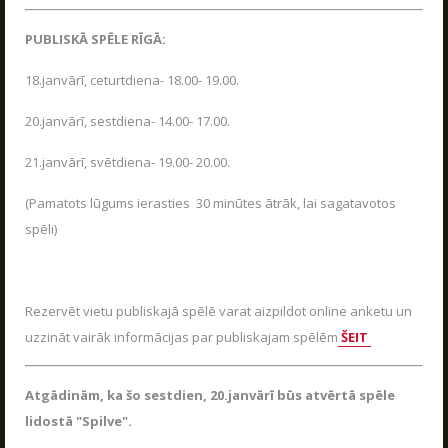
Jaudīgākā klases ekskursija "Poligon 1" Siguldā.
Spēļu scenāriji
LASĪT
PUBLISKĀ SPĒLE RĪGĀ:
18.janvārī, ceturtdiena- 18.00- 19.00.
20.janvārī, sestdiena- 14.00- 17.00.
LV
RU
EN
21.janvārī, svētdiena- 19.00- 20.00.
(Pamatots lūgums ierasties 30 minūtes ātrāk, lai sagatavotos
spēli)
Rezervēt vietu publiskajā spēlē varat aizpildot online anketu un
uzzināt vairāk informācijas par publiskajam spēlēm
ŠEIT
RĪKOJAM PASĀKUMUS ARĪ ZIEMĀ!
04.12.2025
Poligon 1 aktīvās atpūtas parks strādā visu
Atgādinām, ka šo sestdien, 20.janvārī būs atvērtā spēle
sezonu.
lidostā "Spilve".