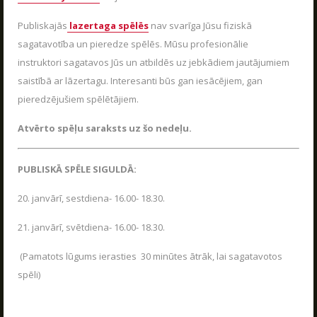
VASARA KOPĀ AR POLIGON 1
04.06.2026
SŪTĪT
Publiskajās
lazertaga spēlēs
nav svarīga Jūsu fiziskā
Kas ir Lāzertags?
Poligon 1 Siguldā ir plašs pakalpojumu klāsts.
sagatavotība un pieredze spēlēs. Mūsu profesionālie
Lāzertags Siguldā
instruktori sagatavos Jūs un atbildēs uz jebkādiem jautājumiem
LASĪT
saistībā ar lāzertagu. Interesanti būs gan iesācējiem, gan
Labirints "Minotaurs"
pieredzējušiem spēlētājiem.
Action-kvests "Bunkurs"!
Atvērto spēļu saraksts uz šo nedeļu.
Skolēnu ekskursijas
Bērnu ballītes
PUBLISKĀ SPĒLE SIGULDĀ:
Vecpuišu un vecmeitu ballītes
20. janvārī, sestdiena- 16.00- 18.30.
Atvērtās spēles
Izbraukuma lāzertaga spēles
21. janvārī, svētdiena- 16.00- 18.30.
Cenas
(Pamatots lūgums ierasties 30 minūtes ātrāk, lai sagatavotos
Tuvākie pasākumi
spēli)
SKOLĒNU EKSKURSIJAS
Dāvanu kartes
08.04.2026