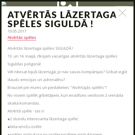
ATVĒRTĀS LĀZERTAGA
ZIŅAS
SPĒLES SIGULDĀ !
10.05.2017
Jauna arsenāla ienākšana, poligona modernizācija,
Atvērtās spēles
interesantas kaujas un jauni piedāvājumi – tas viss un vēl
daudz kas cits mūsu ziņas.
Atvērtās lāzertaga spēles SIGULDĀ !
13. un 14. maijā, rīkojam vasarīgas atvērtās lāzertaga spēles
STARTS
Siguldas poligonā!
PAR MUMS
Vēl nēesat bijuši lāzertagā, jo nav savas kompānijas? Gribat iegūt
daudz emocijas un adrenalīnu?
ARĒNAS
Brauciet pie mums un piedalieties "Atvērtajās spēlēs"!
ARSENĀLS
No visiem spēlēt gribētājiem, kuri ieradīsies veidosim 2 vienāda
skaita komandas.
REZERVĀCIJA
Atvērtā spēle - tas ir:
ZIŅAS
●2 stundu interesanta lāzertaga spēle;
KONTAKTI
●liela ieroču izvēle
●spēles instrukcija no profesionāliem instruktoriem;