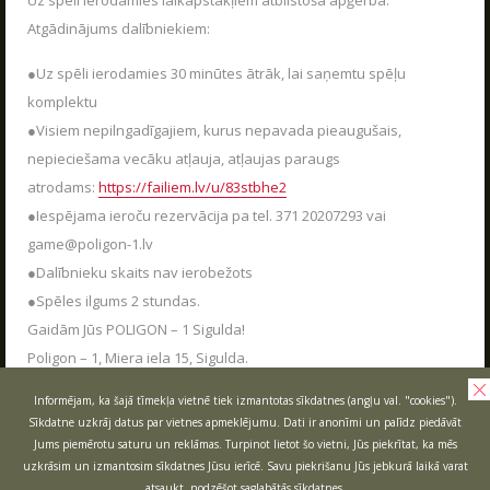
Uz spēli ierodamies laikapstākļiem atbilstošā apģērbā.
Jaudīgākā klases ekskursija "Poligon 1" Siguldā.
Atgādinājums dalībniekiem:
LASĪT
SŪTĪT
●Uz spēli ierodamies 30 minūtes ātrāk, lai saņemtu spēļu
komplektu
●Visiem nepilngadīgajiem, kurus nepavada pieaugušais,
LV
RU
EN
nepieciešama vecāku atļauja, atļaujas paraugs
atrodams:
https://failiem.lv/u/83stbhe2
●Iespējama ieroču rezervācija pa tel. 371 20207293 vai
game@poligon-1.lv
●Dalībnieku skaits nav ierobežots
●Spēles ilgums 2 stundas.
Gaidām Jūs POLIGON – 1 Sigulda!
Poligon – 1, Miera iela 15, Sigulda.
RĪKOJAM PASĀKUMUS ARĪ ZIEMĀ!
04.12.2025
Informējam, ka šajā tīmekļa vietnē tiek izmantotas sīkdatnes (angļu val. "cookies").
Sīkdatne uzkrāj datus par vietnes apmeklējumu. Dati ir anonīmi un palīdz piedāvāt
Poligon 1 aktīvās atpūtas parks strādā visu
Jums piemērotu saturu un reklāmas. Turpinot lietot šo vietni, Jūs piekrītat, ka mēs
sezonu.
AIZVĒRT
uzkrāsim un izmantosim sīkdatnes Jūsu ierīcē. Savu piekrišanu Jūs jebkurā laikā varat
atsaukt, nodzēšot saglabātās sīkdatnes.