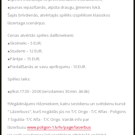
VASARA KOPĀ AR POLIGON 1
●jaunas iepazīšanās, atpūta draugu, ģimenes lokā.
04.06.2026
Kas ir Lāzertags?
Šajās brīvdienās, atvērtajās spēlēs izspēlēsim klasiskos
Poligon 1 Siguldā ir plašs pakalpojumu klāsts.
UZRAKSTĪT MUMS
Lāzertags Siguldā
lāzertaga scenārijus.
LASĪT
Labirints "Minotaurs"
Cenas atvērtās spēles dalībniekiem:
Raksti mums savus jautājumus, atsauksmes un priekšlikumus
Action-kvests "Bunkurs"!
●Skolnieki – 5 EUR;
●Studenti – 12 EUR;
Skolēnu ekskursijas
●Pārējie – 15 EUR;
Bērnu ballītes
●Piedalīšanās ar savu aprīkojumu - 10 EUR.
Vecpuišu un vecmeitu ballītes
Spēles laiks:
Atvērtās spēles
●plkst.17:30 - 20:00 (ierodamies 30.min. ātrāk)
Izbraukuma lāzertaga spēles
Cenas
!!!Atgādinājums rīdziniekiem, katru sestdienu un svētdienu kursē
" Lāzerbuss", kurš nogādās jūs no T/C Origo - T/C Alfas - Poligons
Tuvākie pasākumi
1 Sigulda- T/C Alfa - T/C Origo. Vairāk info par
SKOLĒNU EKSKURSIJAS
Dāvanu kartes
08.04.2026
lāzerbusu
www.poligon-1.lv/lv/page/laserbus
AIZVĒRT
Spēļu scenāriji