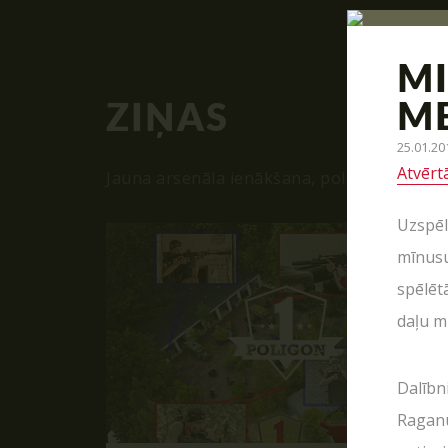
MI
ME
ZIŅAS
25.01.20
Atvērt
Jauna arsenāla ienākšana, poligona moderni
Uzspēl
mīnusu
spēlēt
daļu m
Dalībn
Raganu