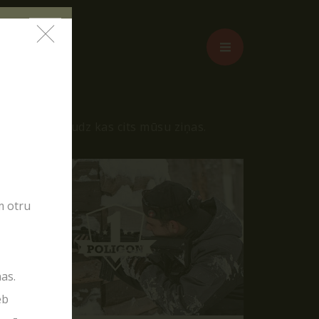
iss un vēl daudz kas cits mūsu ziņas.
m otru
as.
eb