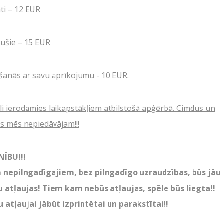
Atvērtās spēles
ti – 12 EUR
IŅAS
Izbraukuma lāzertaga
Cenas
ušie – 15 EUR
NTAKTI
Tuvākie pasākumi
īšanās ar savu aprīkojumu - 10 EUR.
Dāvanu kartes
oligons
Spēļu scenāriji
Ā!
li ierodamies laikapstākļiem atbilstošā apģērbā. Cimdus un
s mēs nepiedāvājam!!!
ĪBU!!!
 nepilngadīgajiem, bez pilngadīgo uzraudzības, būs jā
LV
RU
EN
 atļaujas! Tiem kam nebūs atļaujas, spēle būs liegta!!
 atļaujai jābūt izprintētai un parakstītai!!