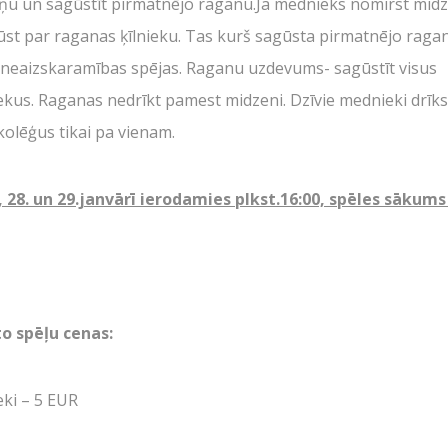
iņu un sagūstīt pirmatnējo raganu.Ja mednieks nomirst midz
AIZVĒRT
SŪTĪT
ļūst par raganas ķīlnieku. Tas kurš sagūsta pirmatnējo raga
SKOLĒNU EKSKURSIJAS
08.04.2026
 neaizskaramības spējas. Raganu uzdevums- sagūstīt visus
Jaudīgākā klases ekskursija "Poligon
kus. Raganas nedrīkt pamest midzeni. Dzīvie mednieki drīks
1" Siguldā.
kolēģus tikai pa vienam.
Kas ir Lāzertags?
 28. un 29.janvārī ierodamies plkst.16:00, spēles sākums
Lāzertags Siguldā
TARTS
Labirints "Minotaurs"
R MUMS
Action-kvests "Bunku
o spēļu cenas:
Skolēnu ekskursijas
RĒNAS
Bērnu ballītes
SENĀLS
eki – 5 EUR
SKATIES VAIRĀK
Vecpuišu un vecmeitu 
RVĀCIJA