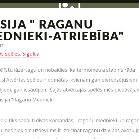
SIJA " RAGANU
UZRAKSTĪT MUMS
DNIEKI-ATRIEBĪBA"
17
Raksti mums savus jautājumus, atsauksmes un priekšlikumus
ās spēles
,
Sigulda
zācija, interesantas kaujas un jauni piedāvājumi – tas v
ē īstu lāzertagu un nebaidies, ka termometra stabiņš rāda
s! Atvērtas spēles ir domātas ikvienam gan pieredzējušiem
ājiem, gan iesācējiem. Šajās atvērtajās spēlēs mēs piedāvāja
isijai "Raganu Mednieki".
ieki tiks sadalīti divās komandās - raganu mednieki un ragan
 medniekiem uzdevums ir iznīcināt raganu dzīvības avotu j