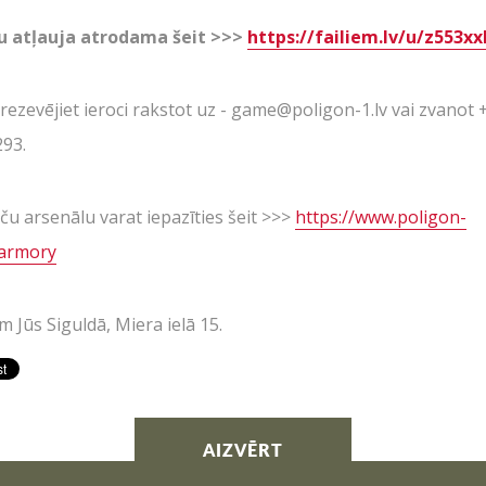
u atļauja atrodama šeit >>>
https://failiem.lv/u/z553x
i rezevējiet ieroci rakstot uz - game@poligon-1.lv vai zvanot
93.
oču arsenālu varat iepazīties šeit >>>
https://www.poligon-
v/armory
m Jūs Siguldā, Miera ielā 15.
AIZVĒRT