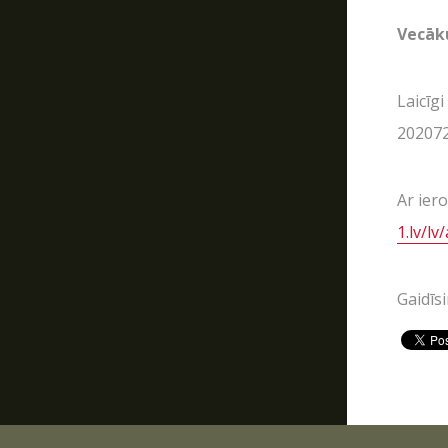
Vecāk
Laicīg
202072
Ar ier
1.lv/l
Gaidīsi