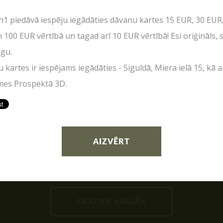
Vecpuišu un vecmeitu 
RVĀCIJA
SKOLĒNU EKSKURSIJAS
n1 piedāvā iespēju iegādāties dāvanu kartes 15 EUR, 30 EUR
Atvērtās spēles
UZRAKSTĪT MUMS
08.04.2026
 100 EUR vērtībā un tagad arī 10 EUR vērtībā! Esi oriģināls, 
IŅAS
Izbraukuma lāzertaga
Jaudīgākā klases ekskursija "Poligon
agu.
Cenas
Raksti mums savus jautājumus, atsauksmes un priekšlikumus
1" Siguldā.
NTAKTI
kartes ir iespējams iegādāties - Siguldā, Miera ielā 15, kā ar
Tuvākie pasākumi
es Prospektā 3D.
Dāvanu kartes
Spēļu scenāriji
AIZVĒRT
LV
RU
EN
SKATIES VAIRĀK
AIZVĒRT
SŪTĪT