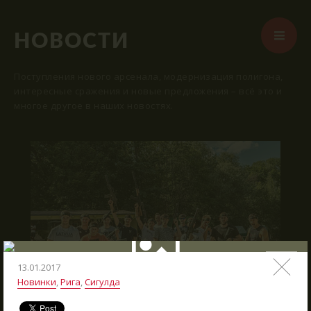
НОВОСТИ
Поступления нового арсенала, модернизация полигона,
интересные сражения и новые предложения – всё это и
многое другое в наших новостях.
СТАРТ
ВМЕСТЕ КРУГЛЫЙ ГОД
АРЕНЫ
АРСЕНАЛ
РЕЗЕРВАЦИЯ
НОВОСТИ
13.01.2017
Новинки
,
Рига
,
Сигулда
КОНТАКТЫ