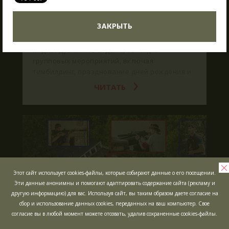
ЖДЁМ ВАС В ГОСТИ!
03.06.2025
Что такое Лазертаг?
ЗАКРЫТЬ
В Сигулде любителей активного отдыха ждет
Лазертаг в Сигулде
Poligon 1. Это прекрасное место как для
Лабиринт "МИНОТАВР"
индивидуального отдыха, так и для
групповых мероприятий, включая
Экшн-квест "БУНКЕР"!
тимбилдинг, празднование дней рождения и
другие торжества.
Школьные экскурсии
ЧИТАТЬ
Детские мероприятия
Корпоративы
Открытые игры
Выездная Лазертаг игра
Цены
Этот сайт использует cookies-файлы, которые собирают данные о его посещении.
Эти данные анонимны и помогают адаптировать содержание сайта (рекламу и
Ближайшие мероприятия
другую информацию) для вас. Используя сайт, вы таким образом даете согласие на
Подарочные карты
сбор и использование данных cookies, переданных на ваш компьютер. Свое
согласие вы в любой момент можете отозвать, удалив сохраненные cookies-файлы.
Сценарии