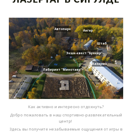
ЛАЗЕРТАГ В СИГУЛДЕ
ЛАЗЕРТАГ В СИГУЛДЕ
АРСЕНАЛ
Автопарк
ЦЕНЫ
Ангар
РЕЗЕРВАЦИЯ
Штаб
ПРОВЕДЕНИЕ МЕРОПРИЯТИЙ
Экшн-квест "Бункер"
Казарма
ПРОФЕССИОНАЛАМ
Лабиринт "Минотавр"
ЛАЗЕРТАГ
ПРАВИЛА ИГРЫ
Как активно и интересно отдохнуть?
СЦЕНАРИИ
Добро пожаловать в наш спортивно-развлекательный
ТЕХНИКА БЕЗОПАСНОСТИ
центр!
​Здесь вы получите незабываемые ощущения от игры в