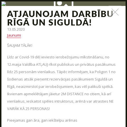
ATJAUNOJAM DARBĪBU
ZIŅAS
RĪGĀ UN SIGULDĀ!
13.05.2020
Jauna arsenāla ienākšana, poligona modernizācija,
Jaunumi
interesantas kaujas un jauni piedāvājumi – tas viss un vēl
daudz kas cits mūsu ziņas.
ŠAUJAM TĀLĀK!
STARTS
Līdz ar Covid-19 dēļ ieviesto ierobežojumu mīkstināšanu, no
12.maija Valdība ATĻAUJ rīkot publiskus un privātus pasākumus
PAR MUMS
līdz 25 personām vienlaikus. Tāpēc informējam, ka Poligon 1 no
ARĒNAS
šodienas atsāk pieņemt rezervācijas pasākumiem Siguldā un
Rīgā, neaizmirstot par ierobežojumiem, kas vēl palikuši spēkā.
ARSENĀLS
Ikvienam apmeklētājam jāietur 2M DISTANCE no citiem, kā arī
REZERVĀCIJA
vienlaikus, ieskaitot spēles intruktorus, arēnā var atrasties NE
ZIŅAS
VAIRĀK KĀ 25 PERSONAS!
KONTAKTI
Pieejamas gan āra, gan iekštelpu arēnas