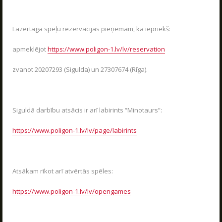
VASARA KOPĀ AR POLIGON 1
04.06.2026
Kas ir Lāzertags?
Poligon 1 Siguldā ir plašs pakalpojumu klāsts.
Lāzertaga spēļu rezervācijas pieņemam, kā iepriekš:
Lāzertags Siguldā
LASĪT
apmeklējot
https://www.poligon-1.lv/lv/reservation
Labirints "Minotaurs"
Action-kvests "Bunkurs"!
zvanot 20207293 (Sigulda) un 27307674 (Rīga).
Skolēnu ekskursijas
UZRAKSTĪT MUMS
Bērnu ballītes
Siguldā darbību atsācis ir arī labirints “Minotaurs”:
Vecpuišu un vecmeitu ballītes
Raksti mums savus jautājumus, atsauksmes un priekšlikumus
https://www.poligon-1.lv/lv/page/labirints
Atvērtās spēles
Izbraukuma lāzertaga spēles
Cenas
Atsākam rīkot arī atvērtās spēles:
Tuvākie pasākumi
https://www.poligon-1.lv/lv/opengames
SKOLĒNU EKSKURSIJAS
Dāvanu kartes
08.04.2026
Spēļu scenāriji