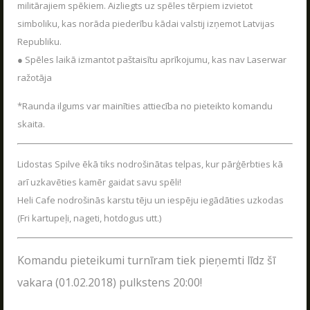
LASĪT
militārajiem spēkiem. Aizliegts uz spēles tērpiem izvietot
simboliku, kas norāda piederību kādai valstij izņemot Latvijas
Republiku.
● Spēles laikā izmantot paštaisītu aprīkojumu, kas nav Laserwar
ražotāja
SKATIES VAIRĀK
*Raunda ilgums var mainīties attiecība no pieteikto komandu
skaita.
Lidostas Spilve ēkā tiks nodrošinātas telpas, kur pārģērbties kā
Uzzini, kā dzīvo Poligons
arī uzkavēties kamēr gaidat savu spēli!
Heli Cafe nodrošinās karstu tēju un iespēju iegādāties uzkodas
PARAKSTIES JAUNUMU SAŅEMŠANAI E-PASTĀ!
(Fri kartupeļi, nageti, hotdogus utt.)
Komandu pieteikumi turnīram tiek pieņemti līdz šī
vakara (01.02.2018) pulkstens 20:00!
PARAKSTĪTIES