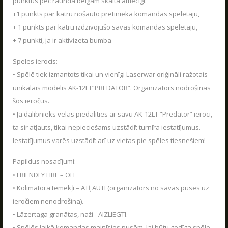
punktus pēc raunda beigām skaita attiecīgi:
VASARA KOPĀ AR POLIGON 1
04.06.2026
+1 punkts par katru nošauto pretinieka komandas spēlētaju,
+ 1 punkts par katru izdzīvojušo savas komandas spēlētāju,
Poligon 1 Siguldā ir plašs pakalpojumu klāsts.
Kas ir Lāzertags?
+ 7 punkti, ja ir aktivizeta bumba
LASĪT
Lāzertags Siguldā
Speles ierocis:
Labirints "Minotaurs"
• Spēlē tiek izmantots tikai un vienīgi Laserwar oriģināli ražotais
Action-kvests "Bunkurs"!
unikālais modelis AK-12LT”PREDATOR”. Organizators nodrošinās
Skolēnu ekskursijas
šos ieročus.
• Ja dalībnieks vēlas piedalīties ar savu AK-12LT “Predator” ieroci,
Bērnu ballītes
ta sir atļauts, tikai nepieciešams uzstādīt turnīra iestatījumus.
Vecpuišu un vecmeitu ballītes
Iestatījumus varēs uzstādīt arī uz vietas pie spēles tiesnešiem!
Atvērtās spēles
Papildus nosacījumi:
Izbraukuma lāzertaga spēles
• FRIENDLY FIRE – OFF
Cenas
• Kolimatora tēmekļi – ATĻAUTI (organizators no savas puses uz
Tuvākie pasākumi
ieročiem nenodrošina).
SKOLĒNU EKSKURSIJAS
08.04.2026
• Lāzertaga granātas, naži - AIZLIEGTI.
Dāvanu kartes
• Spēlēs laikā komandas mainīsies pusēm, lai būtu godīga spēle.