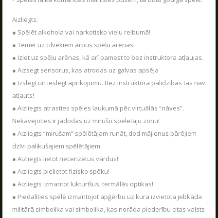
Jaudīgākā klases ekskursija "Poligon 1" Siguldā.
Spēļu scenāriji
LASĪT
Aizliegts:
● Spēlēt alkohola vai narkotisko vielu reibumā!
● Tēmēt uz cilvēkiem ārpus spēļu arēnas.
● Iziet uz spēļu arēnas, kā arī pamest to bez instruktora atļaujas.
● Aizsegt sensorus, kas atrodas uz galvas apsēja
LV
RU
EN
● Izslēgt un ieslēgt aprīkojumu. Bez instruktora palīdzības tas nav
atļauts!
● Aizliegts atrasties spēles laukumā pēc virtuālās “nāves”.
Nekavējoties ir jādodas uz mirušo spēlētāju zonu!
● Aizliegts “mirušam” spēlētājam runāt, dod mājienus pārējiem
dzīvi palikušajiem spēlētājiem.
● Aizliegts lietot necenzētus vārdus!
RĪKOJAM PASĀKUMUS ARĪ ZIEMĀ!
● Aizliegts pielietot fizisko spēku!
04.12.2025
● Aizliegts izmantot lukturīšus, termālās optikas!
Poligon 1 aktīvās atpūtas parks strādā visu
● Piedalīties spēlē izmantojot apģērbu uz kura izvietota jebkāda
sezonu.
militārā simbolika vai simbolika, kas norāda piederību citas valsts