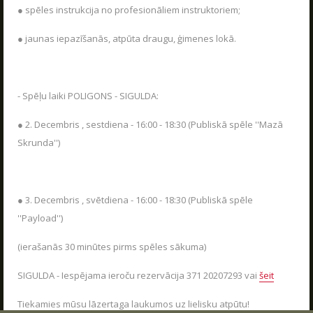
VASARA KOPĀ AR POLIGON 1
● spēles instrukcija no profesionāliem instruktoriem;
04.06.2026
Kas ir Lāzertags?
● jaunas iepazīšanās, atpūta draugu, ģimenes lokā.
Poligon 1 Siguldā ir plašs pakalpojumu klāsts.
Lāzertags Siguldā
LASĪT
Labirints "Minotaurs"
Action-kvests "Bunkurs"!
- Spēļu laiki POLIGONS - SIGULDA:
Skolēnu ekskursijas
● 2. Decembris , sestdiena - 16:00 - 18:30 (Publiskā spēle ''Mazā
Bērnu ballītes
Skrunda'')
Vecpuišu un vecmeitu ballītes
Atvērtās spēles
● 3. Decembris , svētdiena - 16:00 - 18:30 (Publiskā spēle
Izbraukuma lāzertaga spēles
''Payload'')
Cenas
(ierašanās 30 minūtes pirms spēles sākuma)
Tuvākie pasākumi
SIGULDA - Iespējama ieroču rezervācija 371 20207293 vai
šeit
SKOLĒNU EKSKURSIJAS
Dāvanu kartes
UZRAKSTĪT MUMS
08.04.2026
Spēļu scenāriji
Tiekamies mūsu lāzertaga laukumos uz lielisku atpūtu!