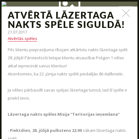
ATVĒRTĀ LĀZERTAGA
ZIŅAS
NAKTS SPĒLE SIGULDĀ!
21.07.2017
Jauna arsenāla ienākšana, poligona modernizācija,
Atvērtās spēles
interesantas kaujas un jauni piedāvājumi – tas viss un vēl
daudz kas cits mūsu ziņas.
Pēc klientu pieprasījuma rīkojam atkārtotu nakts lāzertaga spēli
28. jūlijā! Pārsteidzoši lielajai klientu atsaucībai Poligon 1 vēlas
UZRAKSTĪT MUMS
STARTS
atkal iepriecināt savus klientus!
Atcerēsimies, ka 22. jūnija nakts spēlē piedalījās 86 dalībnieki.
PAR MUMS
Raksti mums savus jautājumus, atsauksmes un priekšlikumus
ARĒNAS
Ja vēlies pārbaudīt savas spējas lāzertaga tumsā, tad šī spēle ir
priekš tevis.
ARSENĀLS
REZERVĀCIJA
Lāzertaga nakts spēles Misija “Teritorijas ieņemšana”
ZIŅAS
-
Piektdien, 28. jūlijā pulkstens 22:00
sākam lāzertaga nakts
KONTAKTI
spēli.