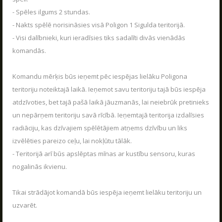
VASARA KOPĀ AR POLIGON 1
- Spēles ilgums 2 stundas.
04.06.2026
Kas ir Lāzertags?
- Nakts spēlē norisināsies visā Poligon 1 Sigulda teritorijā.
Poligon 1 Siguldā ir plašs pakalpojumu klāsts.
- Visi dalībnieki, kuri ieradīsies tiks sadalīti divās vienādās
Lāzertags Siguldā
LASĪT
komandās.
Labirints "Minotaurs"
AIZVĒRT
Action-kvests "Bunkurs"!
Komandu mērķis būs ieņemt pēc iespējas lielāku Poligona
Skolēnu ekskursijas
teritoriju noteiktajā laikā. Ieņemot savu teritoriju tajā būs iespēja
SŪTĪT
atdzīvoties, bet tajā pašā laikā jāuzmanās, lai neiebrūk pretinieks
Bērnu ballītes
un nepārņem teritoriju savā rīcībā. Ieņemtajā teritorija izdalīsies
Vecpuišu un vecmeitu ballītes
radiāciju, kas dzīvajiem spēlētājiem atņems dzīvību un liks
Atvērtās spēles
izvēlēties pareizo ceļu, lai nokļūtu tālāk.
- Teritorijā arī būs apslēptas mīnas ar kustību sensoru, kuras
Izbraukuma lāzertaga spēles
nogalinās ikvienu.
Cenas
Tuvākie pasākumi
Tikai strādājot komandā būs iespēja ieņemt lielāku teritoriju un
SKOLĒNU EKSKURSIJAS
Dāvanu kartes
uzvarēt.
08.04.2026
Spēļu scenāriji