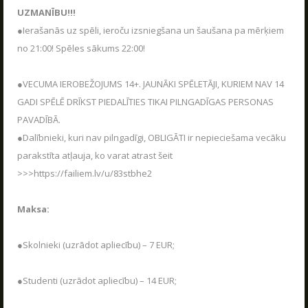
Jaudīgākā klases ekskursija "Poligon 1" Siguldā.
UZMANĪBU!!!
LASĪT
●Ierašanās uz spēli, ieroču izsniegšana un šaušana pa mērķiem
no 21:00! Spēles sākums 22:00!
●VECUMA IEROBEŽOJUMS 14+. JAUNĀKI SPĒLETĀJI, KURIEM NAV 14
LV
RU
EN
GADI SPĒLĒ DRĪKST PIEDALĪTIES TIKAI PILNGADĪGAS PERSONAS
PAVADĪBĀ.
●Dalībnieki, kuri nav pilngadīgi, OBLIGĀTI ir nepieciešama vecāku
parakstīta atļauja, ko varat atrast šeit
>>>https://failiem.lv/u/83stbhe2
Maksa:
RĪKOJAM PASĀKUMUS ARĪ ZIEMĀ!
●Skolnieki (uzrādot apliecību) – 7 EUR;
04.12.2025
Poligon 1 aktīvās atpūtas parks strādā visu
●Studenti (uzrādot apliecību) – 14 EUR;
sezonu.