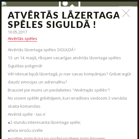
ATVĒRTĀS LĀZERTAGA
ZIŅAS
SPĒLES SIGULDĀ !
10.05.2017
Jauna arsenāla ienākšana, poligona modernizācija,
Atvērtās spēles
interesantas kaujas un jauni piedāvājumi – tas viss un vēl
daudz kas cits mūsu ziņas.
Atvērtās lāzertaga spēles SIGULDĀ !
13. un 14. maijā, rīkojam vasarīgas atvērtās lāzertaga spēles
STARTS
Siguldas poligonā!
PAR MUMS
Vēl nēesat bijuši lāzertagā, jo nav savas kompānijas? Gribat iegūt
daudz emocijas un adrenalīnu?
ARĒNAS
Brauciet pie mums un piedalieties "Atvērtajās spēlēs"!
ARSENĀLS
No visiem spēlēt gribētājiem, kuri ieradīsies veidosim 2 vienāda
skaita komandas.
REZERVĀCIJA
Atvērtā spēle - tas ir:
ZIŅAS
●2 stundu interesanta lāzertaga spēle;
KONTAKTI
●liela ieroču izvēle
●spēles instrukcija no profesionāliem instruktoriem;