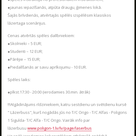
VASARA KOPĀ AR POLIGON 1
●jaunas iepazīšanās, atpūta draugu, ģimenes lokā.
04.06.2026
Kas ir Lāzertags?
Šajās brīvdienās, atvērtajās spēlēs izspēlēsim klasiskos
Poligon 1 Siguldā ir plašs pakalpojumu klāsts.
UZRAKSTĪT MUMS
Lāzertags Siguldā
lāzertaga scenārijus.
LASĪT
Labirints "Minotaurs"
Cenas atvērtās spēles dalībniekiem:
Raksti mums savus jautājumus, atsauksmes un priekšlikumus
Action-kvests "Bunkurs"!
●Skolnieki – 5 EUR;
●Studenti – 12 EUR;
Skolēnu ekskursijas
●Pārējie – 15 EUR;
Bērnu ballītes
●Piedalīšanās ar savu aprīkojumu - 10 EUR.
Vecpuišu un vecmeitu ballītes
Spēles laiks:
Atvērtās spēles
●plkst.17:30 - 20:00 (ierodamies 30.min. ātrāk)
Izbraukuma lāzertaga spēles
Cenas
!!!Atgādinājums rīdziniekiem, katru sestdienu un svētdienu kursē
" Lāzerbuss", kurš nogādās jūs no T/C Origo - T/C Alfas - Poligons
Tuvākie pasākumi
1 Sigulda- T/C Alfa - T/C Origo. Vairāk info par
SKOLĒNU EKSKURSIJAS
Dāvanu kartes
08.04.2026
lāzerbusu
www.poligon-1.lv/lv/page/laserbus
AIZVĒRT
Spēļu scenāriji