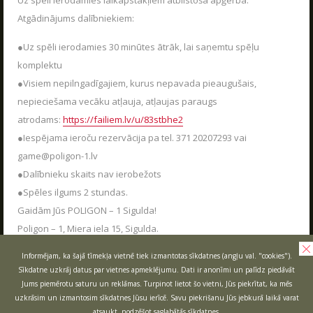
Uz spēli ierodamies laikapstākļiem atbilstošā apģērbā.
Jaudīgākā klases ekskursija "Poligon 1" Siguldā.
Atgādinājums dalībniekiem:
LASĪT
SŪTĪT
●Uz spēli ierodamies 30 minūtes ātrāk, lai saņemtu spēļu
komplektu
●Visiem nepilngadīgajiem, kurus nepavada pieaugušais,
LV
RU
EN
nepieciešama vecāku atļauja, atļaujas paraugs
atrodams:
https://failiem.lv/u/83stbhe2
●Iespējama ieroču rezervācija pa tel. 371 20207293 vai
game@poligon-1.lv
●Dalībnieku skaits nav ierobežots
●Spēles ilgums 2 stundas.
Gaidām Jūs POLIGON – 1 Sigulda!
Poligon – 1, Miera iela 15, Sigulda.
RĪKOJAM PASĀKUMUS ARĪ ZIEMĀ!
04.12.2025
Informējam, ka šajā tīmekļa vietnē tiek izmantotas sīkdatnes (angļu val. "cookies").
Sīkdatne uzkrāj datus par vietnes apmeklējumu. Dati ir anonīmi un palīdz piedāvāt
Poligon 1 aktīvās atpūtas parks strādā visu
Jums piemērotu saturu un reklāmas. Turpinot lietot šo vietni, Jūs piekrītat, ka mēs
sezonu.
AIZVĒRT
uzkrāsim un izmantosim sīkdatnes Jūsu ierīcē. Savu piekrišanu Jūs jebkurā laikā varat
atsaukt, nodzēšot saglabātās sīkdatnes.