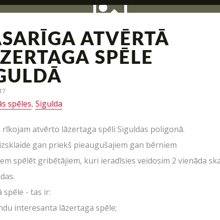
SARĪGA ATVĒRTĀ
ZERTAGA SPĒLE
GULDĀ
UZRAKSTĪT MUMS
zācija, interesantas kaujas un jauni piedāvājumi – tas v
17
ās spēles
,
Sigulda
Raksti mums savus jautājumus, atsauksmes un priekšlikumus
ā rīkojam atvērto lāzertaga spēli Siguldas poligonā.
 izsklaide gan priekš pieaugušajiem gan bērniem
iem spēlēt gribētājiem, kuri ieradīsies veidosim 2 vienāda ska
das.
 spēle - tas ir:
ndu interesanta lāzertaga spēle;