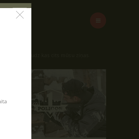
iss un vēl daudz kas cits mūsu ziņas.
ita