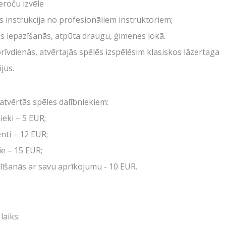
ieroču izvēle
SKOLĒNU EKSKURSIJAS
s instrukcija no profesionāliem instruktoriem;
08.04.2026
s iepazīšanās, atpūta draugu, ģimenes lokā.
Jaudīgākā klases ekskursija "Poligon
Kas ir Lāzertags?
brīvdienās, atvērtajās spēlēs izspēlēsim klasiskos lāzertaga
AIZVĒRT
SŪTĪT
1" Siguldā.
Lāzertags Siguldā
jus.
TARTS
Labirints "Minotaurs"
atvērtās spēles dalībniekiem:
R MUMS
Action-kvests "Bunku
ieki – 5 EUR;
Skolēnu ekskursijas
RĒNAS
nti – 12 EUR;
Bērnu ballītes
ie – 15 EUR;
SENĀLS
Vecpuišu un vecmeitu 
līšanās ar savu aprīkojumu - 10 EUR.
RVĀCIJA
Atvērtās spēles
IŅAS
Izbraukuma lāzertaga
SKATIES VAIRĀK
laiks:
Cenas
NTAKTI