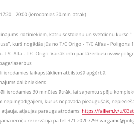
Tuvākie pasākumi
17:30 - 20:00 (ierodamies 30.min. ātrāk)
Dāvanu kartes
Spēļu scenāriji
ādinājums rīdziniekiem, katru sestdienu un svētdienu kursē "
uss", kurš nogādās jūs no T/C Origo - T/C Alfas - Poligons 1
oligons
a- T/C Alfa - T/C Origo. Vairāk info par lāzerbusu www.polig
v/page/laserbus
Ā!
li ierodamies laikapstākļiem atbilstošā apģērbā.
LV
RU
EN
nājums dalībniekiem:
ēli ierodamies 30 minūtes ātrāk, lai saņemtu spēļu komplek
m nepilngadīgajiem, kurus nepavada pieaugušais, nepiecie
 atļauja, atļaujas paraugs atrodams:
https://failiem.lv/u/83
jama ieroču rezervācija pa tel. 371 20207293 vai game@poli