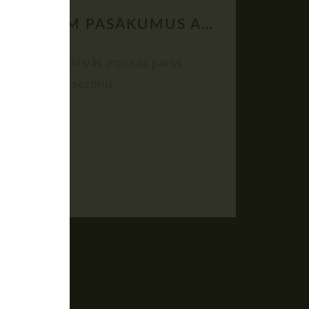
RĪKOJAM PASĀKUMUS ARĪ ZIEMĀ!
04.12.2025
Poligon 1 aktīvās atpūtas parks
strādā visu sezonu.
rs"!
ballītes
 spēles