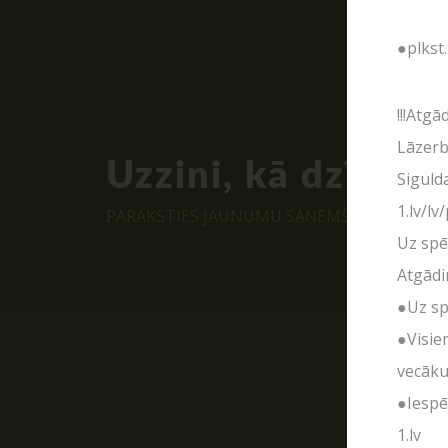
●plkst.
!!!Atg
Lāzerb
Uzzini, kā dzīvo P
Siguld
1.lv/l
PARAKSTIES JAUNUMU SAŅEMŠANAI E-PAST
Uz spē
Atgādi
●Uz sp
●Visie
vecāku
●Iespē
1.lv