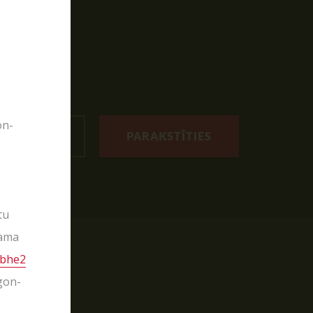
on-
PARAKSTĪTIES
tu
šama
stbhe2
gon-