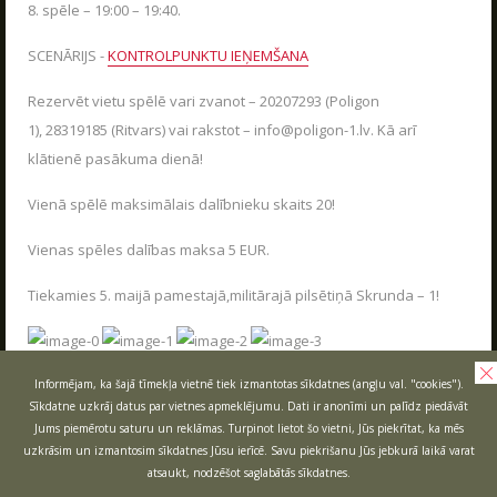
Jaudīgākā klases ekskursija "Poligon 1" Siguldā.
AIZVĒRT
8. spēle – 19:00 – 19:40.
LASĪT
SCENĀRIJS -
KONTROLPUNKTU IEŅEMŠANA
SŪTĪT
Rezervēt vietu spēlē vari zvanot – 20207293 (Poligon
1), 28319185 (Ritvars) vai rakstot – info@poligon-1.lv. Kā arī
LV
RU
EN
klātienē pasākuma dienā!
Vienā spēlē maksimālais dalībnieku skaits 20!
Vienas spēles dalības maksa 5 EUR.
Tiekamies 5. maijā pamestajā,militārajā pilsētiņā Skrunda – 1!
RĪKOJAM PASĀKUMUS ARĪ ZIEMĀ!
Informējam, ka šajā tīmekļa vietnē tiek izmantotas sīkdatnes (angļu val. "cookies").
04.12.2025
Sīkdatne uzkrāj datus par vietnes apmeklējumu. Dati ir anonīmi un palīdz piedāvāt
Jums piemērotu saturu un reklāmas. Turpinot lietot šo vietni, Jūs piekrītat, ka mēs
Poligon 1 aktīvās atpūtas parks strādā visu
AIZVĒRT
uzkrāsim un izmantosim sīkdatnes Jūsu ierīcē. Savu piekrišanu Jūs jebkurā laikā varat
sezonu.
atsaukt, nodzēšot saglabātās sīkdatnes.