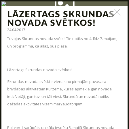
LĀZERTAGS SKRUNDAS
ZIŅAS
NOVADA SVĒTKOS!
24.04.2017
Jauna arsenāla ienākšana, poligona modernizācija,
interesantas kaujas un jauni piedāvājumi – tas viss un vēl
Tuvojas Skrundas novada svētki! Tie notiks no 4. līdz 7. maijam,
daudz kas cits mūsu ziņas.
un programma, kā allaž, būs plaša.
STARTS
PAR MUMS
Lāzertags Skrundas novada svētkos!
ARĒNAS
Skrundas novada svētki ir vienas no pirmajām pavasara
ARSENĀLS
brīvdabas aktivitātēm Kurzemē, kuras apmeklē gan novada
iedzīvotāji, gan tuvi un tāli viesi. Skrundā un novadā notiks
REZERVĀCIJA
dažādas aktivitātes visām mērķauditorijām.
ZIŅAS
KONTAKTI
Poligon 1 sarūpējis unikālu iespēju 5. maijā Skrundas novada