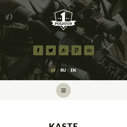
LV
RU
EN
GALVENĀ
PAR MUMS