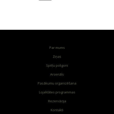
PASĀKUMU ORGANIZĒŠANA
ACTION-KVESTS "BUNKURS"!
BĒRNU BALLĪTES
VECPUIŠU UN VECMEITU BALLĪTES
ATVĒRTAS SPĒLES
Par mums
Ziņas
ZIŅAS
Spēļu poligoni
KONTAKTI
Arsenāls
Pasākumu organizēšana
Lojalitātes programmas
Rezervācija
Kontakti