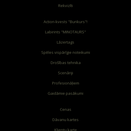
Rekvizīti
Action-kvests "Bunkurs"!
Labirints "MINOTAURS"
Lāzertags
Spēles vispārīgie noteikumi
Drošības tehnika
Scenāriji
Profesionāļiem
Gaidāmie pasākumi
Cenas
Dāvanu kartes
Klientu karte