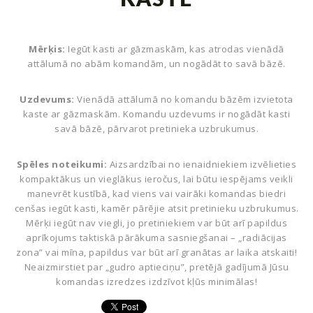
KASTE
LĀZERTAGS SIGULDĀ
ARSENĀLS
Mērķis:
Iegūt kasti ar gāzmaskām, kas atrodas vienādā
attālumā no abām komandām, un nogādāt to savā bāzē.
CENAS
REZERVĀCIJA
Uzdevums:
Vienādā attālumā no komandu bāzēm izvietota
kaste ar gāzmaskām. Komandu uzdevums ir nogādāt kasti
PASĀKUMU ORGANIZĒŠANA
savā bāzē, pārvarot pretinieka uzbrukumus.
PROFESIONĀĻIEM
Spēles noteikumi:
Aizsardzībai no ienaidniekiem izvēlieties
kompaktākus un vieglākus ieročus, lai būtu iespējams veikli
LĀZERTAGS
manevrēt kustībā, kad viens vai vairāki komandas biedri
cenšas iegūt kasti, kamēr pārējie atsit pretinieku uzbrukumus.
Mērķi iegūt nav viegli, jo pretiniekiem var būt arī papildus
SPĒLES NOTEIKUMI
aprīkojums taktiskā pārākuma sasniegšanai – „radiācijas
zona” vai mīna, papildus var būt arī granātas ar laika atskaiti!
SCENĀRIJI
Neaizmirstiet par „gudro aptieciņu”, pretējā gadījumā Jūsu
komandas izredzes izdzīvot kļūs minimālas!
DROŠĪBAS NOTEIKUMI