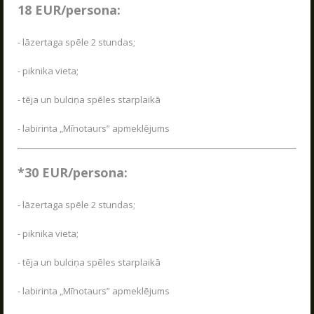
Jaudīgākā klases ekskursija "Poligon 1" Siguldā.
Spēļu scenāriji
18 EUR/persona:
LASĪT
- lāzertaga spēle 2 stundas;
- piknika vieta;
LV
RU
EN
- tēja un bulciņa spēles starplaikā
- labirinta „Mīnotaurs” apmeklējums
*30 EUR/persona:
- lāzertaga spēle 2 stundas;
- piknika vieta;
RĪKOJAM PASĀKUMUS ARĪ ZIEMĀ!
04.12.2025
- tēja un bulciņa spēles starplaikā
Poligon 1 aktīvās atpūtas parks strādā visu
sezonu.
- labirinta „Mīnotaurs” apmeklējums