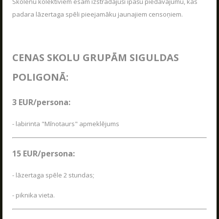
Skolēnu kolektīviem esam izstrādājuši īpašu piedāvājumu, kas
VASARA KOPĀ AR POLIGON 1
04.06.2026
padara lāzertaga spēli pieejamāku jaunajiem censoņiem.
Kas ir Lāzertags?
Poligon 1 Siguldā ir plašs pakalpojumu klāsts.
Lāzertags Siguldā
LASĪT
CENAS SKOLU GRUPĀM SIGULDAS
Labirints "Minotaurs"
POLIGONĀ:
Action-kvests "Bunkurs"!
Skolēnu ekskursijas
3 EUR/persona:
Bērnu ballītes
- labirinta "Mīnotaurs" apmeklējums
Vecpuišu un vecmeitu ballītes
Atvērtās spēles
15 EUR/persona:
Izbraukuma lāzertaga spēles
Cenas
- lāzertaga spēle 2 stundas;
Tuvākie pasākumi
SKOLĒNU EKSKURSIJAS
- piknika vieta.
08.04.2026
Dāvanu kartes