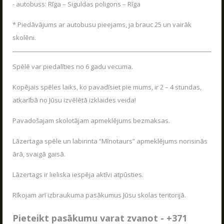
LASĪT
- autobuss: Rīga – Siguldas poligons – Rīga
* Piedāvājums ar autobusu pieejams, ja brauc 25 un vairāk
skolēni.
SKATIES VAIRĀK
Spēlē var piedalīties no 6 gadu vecuma.
Kopējais spēles laiks, ko pavadīsiet pie mums, ir 2 – 4 stundas,
atkarībā no Jūsu izvēlētā izklaides veida!
Pavadošajam skolotājam apmeklējums bezmaksas.
Uzzini, kā dzīvo Poligons
Lāzertaga spēle un labirinta “Mīnotaurs” apmeklējums norisinās
PARAKSTIES JAUNUMU SAŅEMŠANAI E-PASTĀ!
ārā, svaigā gaisā.
Lāzertags ir lieliska iespēja aktīvi atpūsties.
Rīkojam arī izbraukuma pasākumus Jūsu skolas teritorijā.
PARAKSTĪTIES
Pieteikt pasākumu varat zvanot - +371