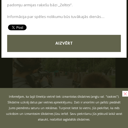
VASARA KOPĀ AR POLIGON 1
padomju armijas raķešu bāzi „Zeltiņi”.
04.06.2026
Kas ir Lāzertags?
Poligon 1 Siguldā ir plašs pakalpojumu klāsts.
Informācija par spēles nolikumu būs tuvākajās dienās....
Lāzertags Siguldā
LASĪT
Labirints "Minotaurs"
Action-kvests "Bunkurs"!
AIZVĒRT
Skolēnu ekskursijas
Bērnu ballītes
Vecpuišu un vecmeitu ballītes
Atvērtās spēles
Izbraukuma lāzertaga spēles
Cenas
Informējam, ka šajā tīmekļa vietnē tiek izmantotas sīkdatnes (angļu val. "cookies").
Sīkdatne uzkrāj datus par vietnes apmeklējumu. Dati ir anonīmi un palīdz piedāvāt
Tuvākie pasākumi
Jums piemērotu saturu un reklāmas. Turpinot lietot šo vietni, Jūs piekrītat, ka mēs
SKOLĒNU EKSKURSIJAS
Dāvanu kartes
uzkrāsim un izmantosim sīkdatnes Jūsu ierīcē. Savu piekrišanu Jūs jebkurā laikā varat
08.04.2026
atsaukt, nodzēšot saglabātās sīkdatnes.
Spēļu scenāriji