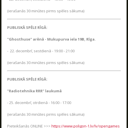
Jaudīgākā klases ekskursija "Poligon 1" Siguldā.
LASĪT
(ierašanās 30 minūtes pirms spēles sākuma)
PUBLISKĀ SPĒLE RĪGĀ:
LV
RU
EN
"Ghosthuse" arēnā - Mukupurva iela 19B, Rīga.
- 22. decembrī, sestdienā - 19:00 - 21:00
(ierašanās 30 minūtes pirms spēles sākuma)
PUBLISKĀ SPĒLE RĪGĀ:
"Radiotehnika RRR" laukumā
RĪKOJAM PASĀKUMUS ARĪ ZIEMĀ!
- 25. decembrī, otrdienā - 16:00 - 17:00
04.12.2025
Poligon 1 aktīvās atpūtas parks strādā visu
(ierašanās 30 minūtes pirms spēles sākuma)
sezonu.
Pieteikšanās ONLINE >>>
https://www.poligon-1.lv/lv/opengames