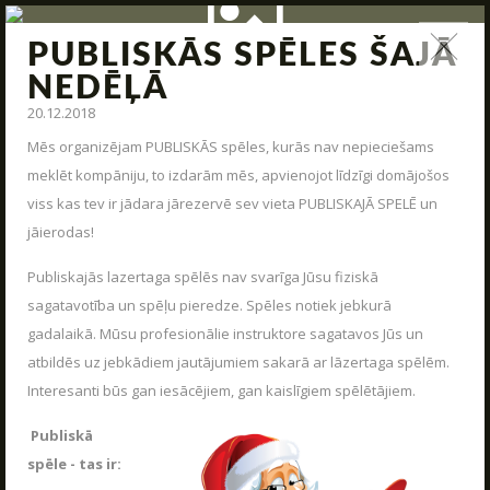
PUBLISKĀS SPĒLES ŠAJĀ
ZIŅAS
NEDĒĻĀ
20.12.2018
Jauna arsenāla ienākšana, poligona modernizācija,
interesantas kaujas un jauni piedāvājumi – tas viss un vēl
Mēs organizējam PUBLISKĀS spēles, kurās nav nepieciešams
daudz kas cits mūsu ziņas.
meklēt kompāniju, to izdarām mēs, apvienojot līdzīgi domājošos
viss kas tev ir jādara jārezervē sev vieta PUBLISKAJĀ SPELĒ un
STARTS
jāierodas!
PAR MUMS
Publiskajās lazertaga spēlēs nav svarīga Jūsu fiziskā
ARĒNAS
sagatavotība un spēļu pieredze. Spēles notiek jebkurā
gadalaikā. Mūsu profesionālie instruktore sagatavos Jūs un
ARSENĀLS
UZRAKSTĪT MUMS
atbildēs uz jebkādiem jautājumiem sakarā ar lāzertaga spēlēm.
REZERVĀCIJA
Interesanti būs gan iesācējiem, gan kaislīgiem spēlētājiem.
Raksti mums savus jautājumus, atsauksmes un priekšlikumus
ZIŅAS
Publiskā
spēle - tas ir:
KONTAKTI