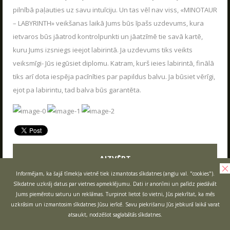
VASARA KOPĀ AR POLIGON 1
pilnībā paļauties uz savu intuīciju. Un tas vēl nav viss, «MINOTAUR
04.06.2026
Kas ir Lāzertags?
– LABYRINTH» veikšanas laikā Jums būs īpašs uzdevums, kura
Poligon 1 Siguldā ir plašs pakalpojumu klāsts.
Lāzertags Siguldā
ietvaros būs jāatrod kontrolpunkti un jāatzīmē tie savā kartē,
LASĪT
kuru Jums izsniegs ieejot labirintā. Ja uzdevums tiks veikts
Labirints "Minotaurs"
veiksmīgi- Jūs iegūsiet diplomu. Katram, kurš ieies labirintā, finālā
Action-kvests "Bunkurs"!
tiks arī dota iespēja pacīnīties par papildus balvu. Ja būsiet vērīgi,
Skolēnu ekskursijas
ejot pa labirintu, tad balva būs garantēta.
Bērnu ballītes
Vecpuišu un vecmeitu ballītes
Atvērtās spēles
Izbraukuma lāzertaga spēles
AIZVĒRT
Cenas
Informējam, ka šajā tīmekļa vietnē tiek izmantotas sīkdatnes (angļu val. "cookies").
Sīkdatne uzkrāj datus par vietnes apmeklējumu. Dati ir anonīmi un palīdz piedāvāt
Tuvākie pasākumi
Jums piemērotu saturu un reklāmas. Turpinot lietot šo vietni, Jūs piekrītat, ka mēs
SKOLĒNU EKSKURSIJAS
Dāvanu kartes
uzkrāsim un izmantosim sīkdatnes Jūsu ierīcē. Savu piekrišanu Jūs jebkurā laikā varat
08.04.2026
atsaukt, nodzēšot saglabātās sīkdatnes.
Spēļu scenāriji