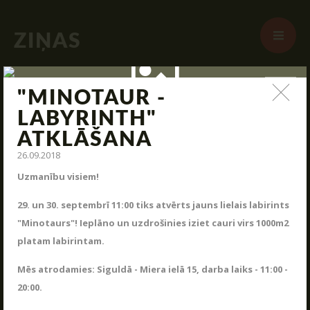
ZIŅAS
Jauna arsenāla ienākšana, poligona modernizācija,
interesantas kaujas un jauni piedāvājumi – tas viss un vēl
"MINOTAUR -
daudz kas cits mūsu ziņas.
LABYRINTH"
STARTS
ATKLĀŠANA
26.09.2018
PAR MUMS
Uzmanību visiem!
ARĒNAS
29. un 30. septembrī 11:00 tiks atvērts jauns lielais labirints
ARSENĀLS
"Minotaurs"! Ieplāno un uzdrošinies iziet cauri virs 1000m2
REZERVĀCIJA
platam labirintam.
ZIŅAS
Mēs atrodamies: Siguldā - Miera ielā 15, darba laiks - 11:00 -
KONTAKTI
20:00.