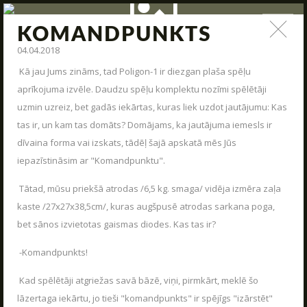
KOMANDPUNKTS
ZIŅAS
04.04.2018
Kā jau Jums zināms, tad Poligon-1 ir diezgan plaša spēļu
Jauna arsenāla ienākšana, poligona modernizācija,
aprīkojuma izvēle. Daudzu spēļu komplektu nozīmi spēlētāji
interesantas kaujas un jauni piedāvājumi – tas viss un vēl
daudz kas cits mūsu ziņas.
uzmin uzreiz, bet gadās iekārtas, kuras liek uzdot jautājumu: Kas
tas ir, un kam tas domāts? Domājams, ka jautājuma iemesls ir
STARTS
dīvaina forma vai izskats, tādēļ šajā apskatā mēs Jūs
PAR MUMS
iepazīstināsim ar "Komandpunktu".
ARĒNAS
Tātad, mūsu priekšā atrodas /6,5 kg. smaga/ vidēja izmēra zaļa
kaste /27x27x38,5cm/, kuras augšpusē atrodas sarkana poga,
ARSENĀLS
bet sānos izvietotas gaismas diodes. Kas tas ir?
REZERVĀCIJA
-Komandpunkts!
ZIŅAS
Kad spēlētāji atgriežas savā bāzē, viņi, pirmkārt, meklē šo
KONTAKTI
lāzertaga iekārtu, jo tieši "komandpunkts" ir spējīgs "izārstēt"