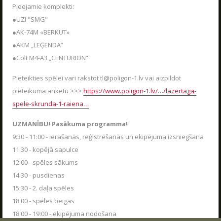
VASARA KOPĀ AR POLIGON 1
Pieejamie komplekti:
04.06.2026
Kas ir Lāzertags?
●UZI "SMG"
Poligon 1 Siguldā ir plašs pakalpojumu klāsts.
Lāzertags Siguldā
●АК-74М «BERKUT»
●АКМ „LEĢENDA”
LASĪT
Labirints "Minotaurs"
●Colt M4-A3 „CENTURION”
Action-kvests "Bunkurs"!
Pieteikties spēlei vari rakstot tl@poligon-1.lv vai aizpildot
Skolēnu ekskursijas
pieteikuma anketu >>>
https://www.poligon-1.lv/…/lazertaga-
Bērnu ballītes
spele-skrunda-1-raiena…
Vecpuišu un vecmeitu ballītes
UZMANĪBU! Pasākuma programma!
Atvērtās spēles
9:30 - 11:00 - ierašanās, reģistrēšanās un ekipējuma izsniegšana
Izbraukuma lāzertaga spēles
11:30 - kopējā sapulce
12:00 - spēles sākums
Cenas
14:30 - pusdienas
Tuvākie pasākumi
15:30 - 2. daļa spēles
SKOLĒNU EKSKURSIJAS
Dāvanu kartes
18:00 - spēles beigas
UZRAKSTĪT MUMS
08.04.2026
Spēļu scenāriji
18:00 - 19:00 - ekipējuma nodošana