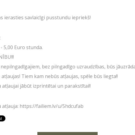
Vecpuišu un vecmeitu 
RVĀCIJA
SKOLĒNU EKSKURSIJAS
Atvērtās spēles
UZRAKSTĪT MUMS
 ierasties savlaicīgi pusstundu iepriekš!
08.04.2026
IŅAS
Izbraukuma lāzertaga
Jaudīgākā klases ekskursija "Poligon
Cenas
Raksti mums savus jautājumus, atsauksmes un priekšlikumus
1" Siguldā.
NTAKTI
:
Tuvākie pasākumi
 - 5,00 Euro stunda.
ĪBU!!!
Dāvanu kartes
 nepilngadīgajiem, bez pilngadīgo uzraudzības, būs jāuzrād
Spēļu scenāriji
 atļaujas! Tiem kam nebūs atļaujas, spēle būs liegta!!
atļaujai jābūt izprintētai un parakstītai!!
 atļauja: https://failiem.lv/u/5hdcufab
LV
RU
EN
SKATIES VAIRĀK
AIZVĒRT
SŪTĪT