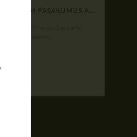
ballītes
RĪKOJAM PASĀKUMUS ARĪ ZIEMĀ!
04.12.2025
 spēles
Poligon 1 aktīvās atpūtas parks
strādā visu sezonu.
a