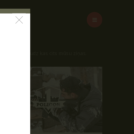
iss un vēl daudz kas cits mūsu ziņas.
rs"!