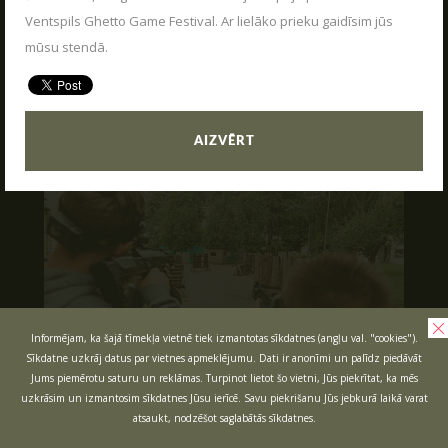
VASARA KOPĀ AR POLIGON 1
Ventspils Ghetto Game Festival. Ar lielāko prieku gaidīsim jūs
04.06.2026
Kas ir Lāzertags?
mūsu stendā.
Poligon 1 Siguldā ir plašs pakalpojumu klāsts.
Lāzertags Siguldā
LASĪT
Labirints "Minotaurs"
Action-kvests "Bunkurs"!
AIZVĒRT
Skolēnu ekskursijas
Bērnu ballītes
Vecpuišu un vecmeitu ballītes
Atvērtās spēles
Izbraukuma lāzertaga spēles
Cenas
Informējam, ka šajā tīmekļa vietnē tiek izmantotas sīkdatnes (angļu val. "cookies").
Sīkdatne uzkrāj datus par vietnes apmeklējumu. Dati ir anonīmi un palīdz piedāvāt
Tuvākie pasākumi
Jums piemērotu saturu un reklāmas. Turpinot lietot šo vietni, Jūs piekrītat, ka mēs
SKOLĒNU EKSKURSIJAS
Dāvanu kartes
uzkrāsim un izmantosim sīkdatnes Jūsu ierīcē. Savu piekrišanu Jūs jebkurā laikā varat
08.04.2026
atsaukt, nodzēšot saglabātās sīkdatnes.
Spēļu scenāriji