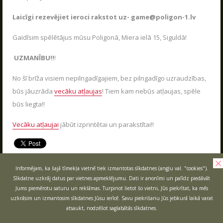
VASARA KOPĀ AR POLIGON 1
04.06.2026
Kas ir Lāzertags?
Laicīgi rezevējiet ieroci rakstot uz- game@poligon-1.lv
Poligon 1 Siguldā ir plašs pakalpojumu klāsts.
Lāzertags Siguldā
Gaidīsim spēlētājus mūsu Poligonā, Miera ielā 15, Siguldā!
LASĪT
Labirints "Minotaurs"
UZMANĪBU!!
!
Action-kvests "Bunkurs"!
No šī brīža visiem nepilngadīgajiem, bez pilngadīgo uzraudzības,
Skolēnu ekskursijas
būs jāuzrāda
vecāku atļaujas
! Tiem kam nebūs atļaujas, spēle
Bērnu ballītes
būs liegta!!
Vecpuišu un vecmeitu ballītes
Vecāku atļaujai
jābūt izprintētai un parakstītai!!
Atvērtās spēles
Izbraukuma lāzertaga spēles
Cenas
Informējam, ka šajā tīmekļa vietnē tiek izmantotas sīkdatnes (angļu val. "cookies").
AIZVĒRT
Sīkdatne uzkrāj datus par vietnes apmeklējumu. Dati ir anonīmi un palīdz piedāvāt
Tuvākie pasākumi
Jums piemērotu saturu un reklāmas. Turpinot lietot šo vietni, Jūs piekrītat, ka mēs
SKOLĒNU EKSKURSIJAS
Dāvanu kartes
uzkrāsim un izmantosim sīkdatnes Jūsu ierīcē. Savu piekrišanu Jūs jebkurā laikā varat
08.04.2026
atsaukt, nodzēšot saglabātās sīkdatnes.
Spēļu scenāriji