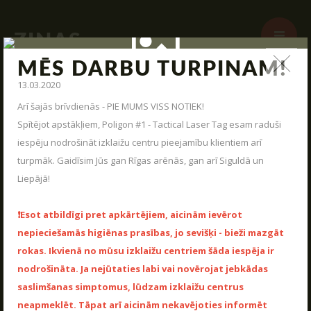
ZIŅAS
MĒS DARBU TURPINAM!
Jauna arsenāla ienākšana, poligona modernizācija,
13.03.2020
interesantas kaujas un jauni piedāvājumi – tas viss un vēl
daudz kas cits mūsu ziņas.
Arī šajās brīvdienās - PIE MUMS VISS NOTIEK!
Spītējot apstākļiem, Poligon #1 - Tactical Laser Tag esam raduši
STARTS
iespēju nodrošināt izklaižu centru pieejamību klientiem arī
PAR MUMS
turpmāk. Gaidīsim Jūs gan Rīgas arēnās, gan arī Siguldā un
Liepājā!
ARĒNAS
ARSENĀLS
❗️Esot atbildīgi pret apkārtējiem, aicinām ievērot
nepieciešamās higiēnas prasības, jo sevišķi - bieži mazgāt
REZERVĀCIJA
rokas. Ikvienā no mūsu izklaižu centriem šāda iespēja ir
ZIŅAS
nodrošināta. Ja nejūtaties labi vai novērojat jebkādas
KONTAKTI
saslimšanas simptomus, lūdzam izklaižu centrus
neapmeklēt. Tāpat arī aicinām nekavējoties informēt