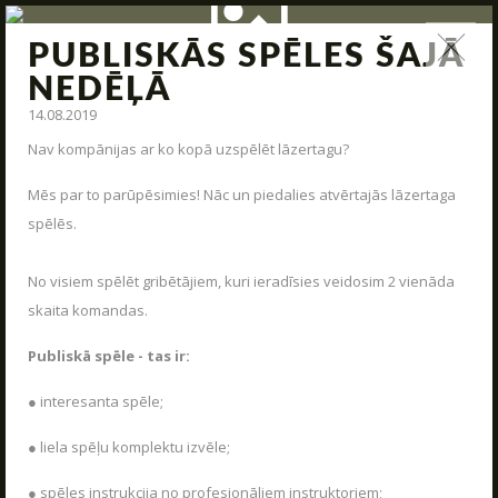
PUBLISKĀS SPĒLES ŠAJĀ
ZIŅAS
NEDĒĻĀ
14.08.2019
Jauna arsenāla ienākšana, poligona modernizācija,
interesantas kaujas un jauni piedāvājumi – tas viss un vēl
Nav kompānijas ar ko kopā uzspēlēt lāzertagu?
daudz kas cits mūsu ziņas.
Mēs par to parūpēsimies! Nāc un piedalies atvērtajās lāzertaga
STARTS
spēlēs.
PAR MUMS
No visiem spēlēt gribētājiem, kuri ieradīsies veidosim 2 vienāda
ARĒNAS
skaita komandas.
ARSENĀLS
Publiskā spēle - tas ir:
REZERVĀCIJA
● interesanta spēle;
ZIŅAS
● liela spēļu komplektu izvēle;
KONTAKTI
● spēles instrukcija no profesionāliem instruktoriem;