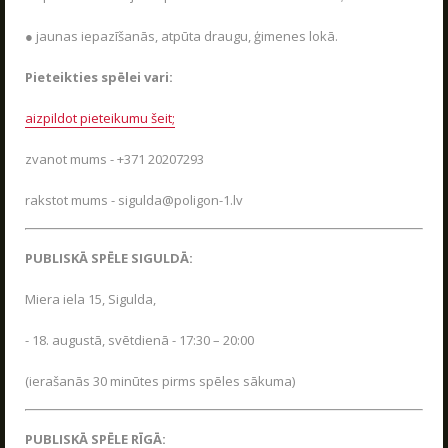
VASARA KOPĀ AR POLIGON 1
04.06.2026
● jaunas iepazīšanās, atpūta draugu, ģimenes lokā.
Kas ir Lāzertags?
Poligon 1 Siguldā ir plašs pakalpojumu klāsts.
Lāzertags Siguldā
Pieteikties spēlei vari:
LASĪT
Labirints "Minotaurs"
aizpildot pieteikumu šeit;
Action-kvests "Bunkurs"!
zvanot mums - +371 20207293
UZRAKSTĪT MUMS
Skolēnu ekskursijas
rakstot mums - sigulda@poligon-1.lv
Bērnu ballītes
Raksti mums savus jautājumus, atsauksmes un priekšlikumus
Vecpuišu un vecmeitu ballītes
PUBLISKĀ SPĒLE SIGULDĀ:
Atvērtās spēles
Miera iela 15, Sigulda,
Izbraukuma lāzertaga spēles
Cenas
- 18. augustā, svētdienā - 17:30 – 20:00
Tuvākie pasākumi
(ierašanās 30 minūtes pirms spēles sākuma)
SKOLĒNU EKSKURSIJAS
Dāvanu kartes
08.04.2026
Spēļu scenāriji
PUBLISKĀ SPĒLE RĪGĀ: