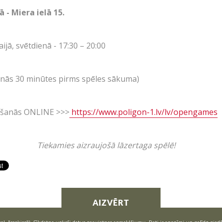
ā - Miera ielā 15.
aijā, svētdienā - 17:30 – 20:00
LV
RU
EN
anās 30 minūtes pirms spēles sākuma)
oligons
Ā!
kšanās ONLINE >>>
https://www.poligon-1.lv/lv/opengames
Tiekamies aizraujošā lāzertaga spēlē!
AIZVĒRT