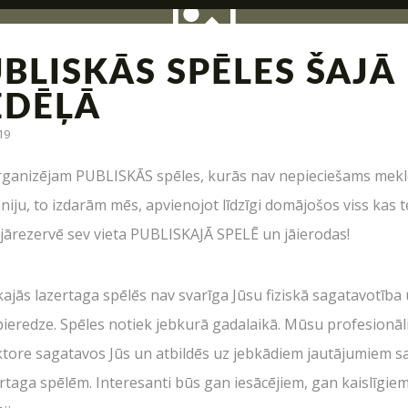
BLISKĀS SPĒLES ŠAJĀ
EDĒĻĀ
19
zācija, interesantas kaujas un jauni piedāvājumi – tas v
ganizējam PUBLISKĀS spēles, kurās nav nepieciešams mekl
iju, to izdarām mēs, apvienojot līdzīgi domājošos viss kas te
 jārezervē sev vieta PUBLISKAJĀ SPELĒ un jāierodas!
UZRAKSTĪT MUMS
kajās lazertaga spēlēs nav svarīga Jūsu fiziskā sagatavotība
pieredze. Spēles notiek jebkurā gadalaikā. Mūsu profesionāl
Raksti mums savus jautājumus, atsauksmes un priekšlikumus
ktore sagatavos Jūs un atbildēs uz jebkādiem jautājumiem s
Kas ir Lāzertags?
ertaga spēlēm. Interesanti būs gan iesācējiem, gan kaislīgie
Lāzertags Siguldā