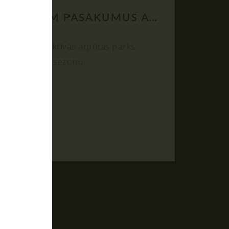
RĪKOJAM PASĀKUMUS ARĪ ZIEMĀ!
04.12.2025
rs"!
Poligon 1 aktīvās atpūtas parks
strādā visu sezonu.
ballītes
 spēles