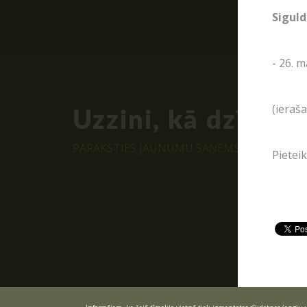
Siguld
- 26. m
(ieraš
Uzzini, kā dzīvo P
PARAKSTIES JAUNUMU SAŅEMŠANAI E-PAST
Pietei