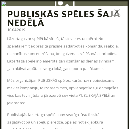
PUBLISKĀS SPĒLES ŠAJĀ
ZIŅAS
NEDĒĻĀ
10.04.2019
Jauna arsenāla ienākšana, poligona modernizācija,
interesantas kaujas un jauni piedāvājumi – tas viss un vēl
Lāzertagu var spēlēt kā vīrieši, tā sievietes un bērni. No
daudz kas cits mūsu ziņas.
spēlētājiem tiek prasīta prasme sadarboties komandā, reakcija,
uzmanības koncentrēšana, bet galvenais vēlēšanās darboties.
STARTS
Lāzertaga spēle ir piemērota gan dzimšanas dienas svinībām,
PAR MUMS
gan aktīvai atpūtai draugu lokā, gan sporta pasākumos.
ARĒNAS
Mēs organizējam PUBLISKĀS spēles, kurās nav nepieciešams
meklēt kompāniju, to izdarām mēs, apvienojot līdzīgi domājošos
ARSENĀLS
viss kas tev ir jādara jārezervē sev vieta PUBLISKAJĀ SPELĒ un
REZERVĀCIJA
jāierodas!
ZIŅAS
Publiskajās lazertaga spēlēs nav svarīga Jūsu fiziskā
KONTAKTI
sagatavotība un spēļu pieredze. Spēles notiek jebkurā