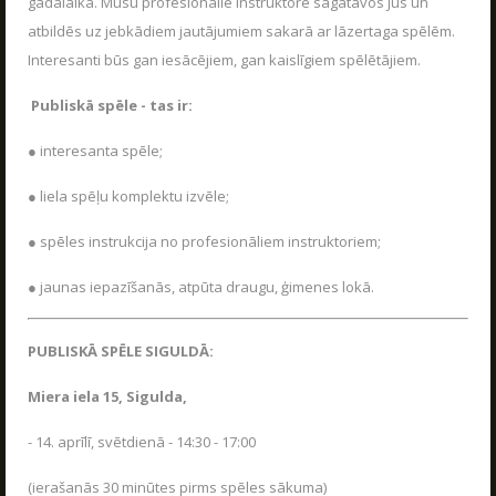
gadalaikā. Mūsu profesionālie instruktore sagatavos Jūs un
VASARA KOPĀ AR POLIGON 1
04.06.2026
atbildēs uz jebkādiem jautājumiem sakarā ar lāzertaga spēlēm.
Kas ir Lāzertags?
Interesanti būs gan iesācējiem, gan kaislīgiem spēlētājiem.
Poligon 1 Siguldā ir plašs pakalpojumu klāsts.
Lāzertags Siguldā
LASĪT
Publiskā spēle - tas ir:
UZRAKSTĪT MUMS
Labirints "Minotaurs"
● interesanta spēle;
Action-kvests "Bunkurs"!
Raksti mums savus jautājumus, atsauksmes un priekšlikumus
Skolēnu ekskursijas
● liela spēļu komplektu izvēle;
Bērnu ballītes
● spēles instrukcija no profesionāliem instruktoriem;
Vecpuišu un vecmeitu ballītes
● jaunas iepazīšanās, atpūta draugu, ģimenes lokā.
Atvērtās spēles
Izbraukuma lāzertaga spēles
PUBLISKĀ SPĒLE SIGULDĀ:
Cenas
Miera iela 15, Sigulda,
Tuvākie pasākumi
SKOLĒNU EKSKURSIJAS
- 14. aprīlī, svētdienā - 14:30 - 17:00
Dāvanu kartes
08.04.2026
Spēļu scenāriji
(ierašanās 30 minūtes pirms spēles sākuma)