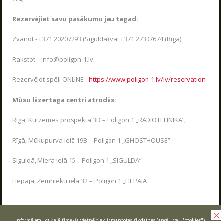
Jaudīgākā klases ekskursija "Poligon 1" Siguldā.
LASĪT
Rezervējiet savu pasākumu jau tagad:
Zvanot - +371 20207293 (Sigulda) vai +371 27307674 (Rīga)
Rakstot – info@poligon-1.lv
LV
RU
EN
Rezervējot spēli ONLINE -
https://www.poligon-1.lv/lv/reservation
Mūsu lāzertaga centri atrodās:
Rīgā, Kurzemes prospektā 3D – Poligon 1 „RADIOTEHNIKA”;
Rīgā, Mūkupurva ielā 19B – Poligon 1 „GHOSTHOUSE”
Siguldā, Miera ielā 15 – Poligon 1 „SIGULDA”
RĪKOJAM PASĀKUMUS ARĪ ZIEMĀ!
04.12.2025
Liepājā, Zemnieku ielā 32 – Poligon 1 „LIEPĀJA”
Poligon 1 aktīvās atpūtas parks strādā visu
sezonu.
Informējam, ka šajā tīmekļa vietnē tiek izmantotas sīkdatnes (angļu val. "cookies").