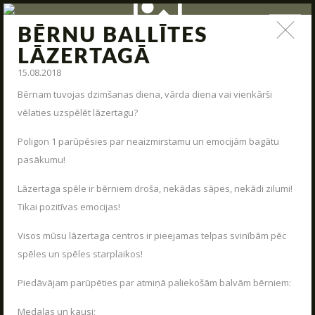
BĒRNU BALLĪTES
ZIŅAS
LĀZERTAGĀ
15.08.2018
Jauna arsenāla ienākšana, poligona modernizācija,
interesantas kaujas un jauni piedāvājumi – tas viss un vēl
Bērnam tuvojas dzimšanas diena, vārda diena vai vienkārši
daudz kas cits mūsu ziņas.
vēlaties uzspēlēt lāzertagu?
STARTS
Poligon 1 parūpēsies par neaizmirstamu un emocijām bagātu
pasākumu!
PAR MUMS
Lāzertaga spēle ir bērniem droša, nekādas sāpes, nekādi zilumi!
ARĒNAS
Tikai pozitīvas emocijas!
ARSENĀLS
Visos mūsu lāzertaga centros ir pieejamas telpas svinībām pēc
REZERVĀCIJA
spēles un spēles starplaikos!
ZIŅAS
Piedāvājam parūpēties par atmiņā paliekošām balvām bērniem:
KONTAKTI
UZRAKSTĪT MUMS
Medaļas un kausi;