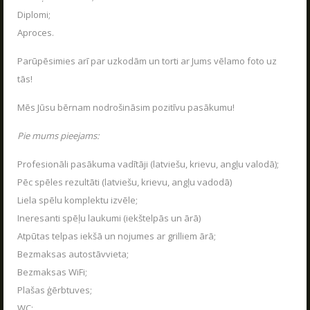
VASARA KOPĀ AR POLIGON 1
Diplomi;
04.06.2026
Kas ir Lāzertags?
Aproces.
Raksti mums savus jautājumus, atsauksmes un priekšlikumus
Poligon 1 Siguldā ir plašs pakalpojumu klāsts.
Lāzertags Siguldā
Parūpēsimies arī par uzkodām un torti ar Jums vēlamo foto uz
LASĪT
Labirints "Minotaurs"
tās!
Action-kvests "Bunkurs"!
Mēs Jūsu bērnam nodrošināsim pozitīvu pasākumu!
Skolēnu ekskursijas
Pie mums pieejams:
Bērnu ballītes
Profesionāli pasākuma vadītāji (latviešu, krievu, angļu valodā);
Vecpuišu un vecmeitu ballītes
Pēc spēles rezultāti (latviešu, krievu, angļu vadodā)
Atvērtās spēles
Liela spēlu komplektu izvēle;
Izbraukuma lāzertaga spēles
Ineresanti spēļu laukumi (iekštelpās un ārā)
Cenas
Atpūtas telpas iekšā un nojumes ar grilliem ārā;
AIZVĒRT
Bezmaksas autostāvvieta;
Tuvākie pasākumi
Bezmaksas WiFi;
SKOLĒNU EKSKURSIJAS
Dāvanu kartes
08.04.2026
Plašas ģērbtuves;
SŪTĪT
Spēļu scenāriji
WC;