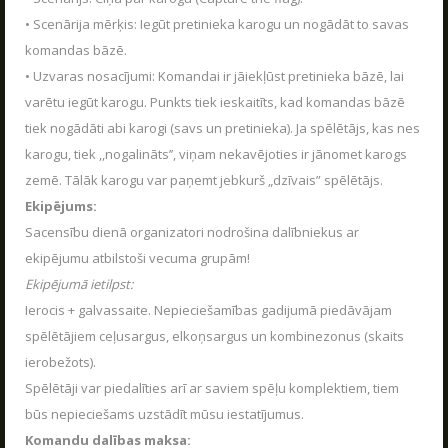
VASARA KOPĀ AR POLIGON 1
• Scenārija mērķis: Iegūt pretinieka karogu un nogādāt to savas
04.06.2026
AIZVĒRT
Kas ir Lāzertags?
komandas bāzē.
Poligon 1 Siguldā ir plašs pakalpojumu klāsts.
• Uzvaras nosacījumi: Komandai ir jāiekļūst pretinieka bāzē, lai
Lāzertags Siguldā
LASĪT
varētu iegūt karogu. Punkts tiek ieskaitīts, kad komandas bāzē
SŪTĪT
Labirints "Minotaurs"
tiek nogādāti abi karogi (savs un pretinieka). Ja spēlētājs, kas nes
Action-kvests "Bunkurs"!
karogu, tiek ,,nogalināts’’, viņam nekavējoties ir jānomet karogs
zemē. Tālāk karogu var paņemt jebkurš „dzīvais” spēlētājs.
Skolēnu ekskursijas
Ekipējums:
Bērnu ballītes
Sacensību dienā organizatori nodrošina dalībniekus ar
Vecpuišu un vecmeitu ballītes
ekipējumu atbilstoši vecuma grupām!
Atvērtās spēles
Ekipējumā ietilpst:
Ierocis + galvassaite. Nepieciešamības gadijumā piedāvājam
Izbraukuma lāzertaga spēles
spēlētājiem ceļusargus, elkoņsargus un kombinezonus (skaits
Cenas
ierobežots).
Tuvākie pasākumi
Spēlētāji var piedalīties arī ar saviem spēļu komplektiem, tiem
SKOLĒNU EKSKURSIJAS
būs nepieciešams uzstādīt mūsu iestatījumus.
Dāvanu kartes
08.04.2026
Komandu dalības maksa:
Spēļu scenāriji