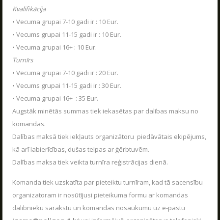
Jaudīgākā klases ekskursija "Poligon 1" Siguldā.
Kvalifikācija
LASĪT
• Vecuma grupai 7-10 gadi ir : 10 Eur.
• Vecums grupai 11-15 gadi ir : 10 Eur.
• Vecuma grupai 16+ : 10 Eur.
Turnīrs
LV
RU
EN
• Vecuma grupai 7-10 gadi ir : 20 Eur.
• Vecums grupai 11-15 gadi ir : 30 Eur.
• Vecuma grupai 16+ : 35 Eur.
Augstāk minētās summas tiek iekasētas par dalības maksu no
komandas.
Dalības maksā tiek iekļauts organizātoru piedāvātais ekipējums,
kā arī labierīcības, dušas telpas ar ģērbtuvēm.
Dalības maksa tiek veikta turnīra reģistrācijas dienā.
RĪKOJAM PASĀKUMUS ARĪ ZIEMĀ!
04.12.2025
Komanda tiek uzskatīta par pieteiktu turnīram, kad tā sacensību
Poligon 1 aktīvās atpūtas parks strādā visu
organizatoram ir nosūtījusi pieteikuma formu ar komandas
sezonu.
dalībnieku sarakstu un komandas nosaukumu uz e-pastu