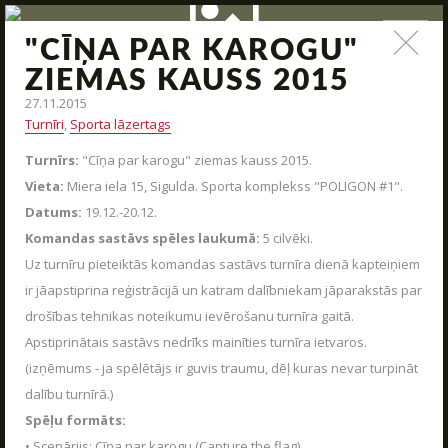
"CĪŅA PAR KAROGU"
ZIŅAS
ZIEMAS KAUSS 2015
27.11.2015
Jauna arsenāla ienākšana, poligona modernizācija,
UZRAKSTĪT MUMS
Turnīri
,
Sporta lāzertags
interesantas kaujas un jauni piedāvājumi – tas viss un vēl
daudz kas cits mūsu ziņas.
Turnīrs:
"Cīņa par karogu" ziemas kauss 2015.
Raksti mums savus jautājumus, atsauksmes un priekšlikumus
Vieta:
Miera iela 15, Sigulda. Sporta komplekss "POLIGON #1".
STARTS
Datums:
19.12.-20.12.
Komandas sastāvs spēles laukumā:
5 cilvēki.
PAR MUMS
Uz turnīru pieteiktās komandas sastāvs turnīra dienā kapteiņiem
ARĒNAS
ir jāapstiprina reģistrācijā un katram dalībniekam jāparakstās par
drošības tehnikas noteikumu ievērošanu turnīra gaitā.
ARSENĀLS
Apstiprinātais sastāvs nedrīks mainīties turnīra ietvaros.
REZERVĀCIJA
(izņēmums - ja spēlētājs ir guvis traumu, dēļ kuras nevar turpināt
ZIŅAS
dalību turnīrā.)
Spēļu formāts:
KONTAKTI
• Scenārijs: Cīņa par karogu (Capture the flag).