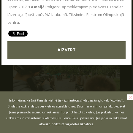
VASARA KOPĀ AR POLIGON 1
Open 2017!
14.maijā
Poligon1 apmeklētājiem piedāvās uzspēlet
04.06.2026
Kas ir Lāzertags?
lāzertagu īpaši izbūvētā laukumā. Tiksimies Elektrum Olimpiskajā
Poligon 1 Siguldā ir plašs pakalpojumu klāsts.
Lāzertags Siguldā
centrā.
LASĪT
Labirints "Minotaurs"
Action-kvests "Bunkurs"!
Skolēnu ekskursijas
AIZVĒRT
Bērnu ballītes
Vecpuišu un vecmeitu ballītes
Atvērtās spēles
Izbraukuma lāzertaga spēles
Cenas
Informējam, ka šajā tīmekļa vietnē tiek izmantotas sīkdatnes (angļu val. "cookies").
Sīkdatne uzkrāj datus par vietnes apmeklējumu. Dati ir anonīmi un palīdz piedāvāt
Tuvākie pasākumi
Jums piemērotu saturu un reklāmas. Turpinot lietot šo vietni, Jūs piekrītat, ka mēs
SKOLĒNU EKSKURSIJAS
Dāvanu kartes
uzkrāsim un izmantosim sīkdatnes Jūsu ierīcē. Savu piekrišanu Jūs jebkurā laikā varat
08.04.2026
atsaukt, nodzēšot saglabātās sīkdatnes.
Spēļu scenāriji