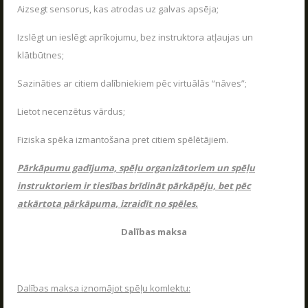
Aizsegt sensorus, kas atrodas uz galvas apsēja;
Izslēgt un ieslēgt aprīkojumu, bez instruktora atļaujas un
klātbūtnes;
Sazināties ar citiem dalībniekiem pēc virtuālās “nāves”;
Lietot necenzētus vārdus;
Fiziska spēka izmantošana pret citiem spēlētājiem.
Pārkāpumu gadījuma, spēļu organizātoriem un spēļu
instruktoriem ir tiesības brīdināt pārkāpēju, bet pēc
atkārtota pārkāpuma, izraidīt no spēles.
Dalības maksa
Dalības maksa iznomājot spēļu komlektu: