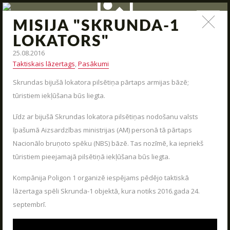
MISIJA "SKRUNDA-1
ZIŅAS
LOKATORS"
25.08.2016
Jauna arsenāla ienākšana, poligona modernizācija,
Taktiskais lāzertags
,
Pasākumi
interesantas kaujas un jauni piedāvājumi – tas viss un vēl
daudz kas cits mūsu ziņas.
Skrundas bijušā lokatora pilsētiņa pārtaps armijas bāzē;
tūristiem iekļūšana būs liegta.
Līdz ar bijušā Skrundas lokatora pilsētiņas nodošanu valsts
īpašumā Aizsardzības ministrijas (AM) personā tā pārtaps
Nacionālo bruņoto spēku (NBS) bāzē. Tas nozīmē, ka iepriekš
tūristiem pieejamajā pilsētiņā iekļūšana būs liegta.
STARTS
Kompānija Poligon 1 organizē iespējams pēdējo taktiskā
PAR MUMS
lāzertaga spēli Skrunda-1 objektā, kura notiks 2016.gada 24.
septembrī.
ARĒNAS
ARSENĀLS