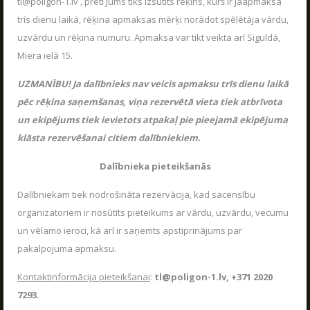
tl@poligon-1.lv , pretī Jums tiks izsūtīts rēķins, kurš ir jāapmaksā
trīs dienu laikā, rēķina apmaksas mērķi norādot spēlētāja vārdu,
uzvārdu un rēķina numuru. Apmaksa var tikt veikta arī Siguldā,
Miera ielā 15.
UZMANĪBU! Ja dalībnieks nav veicis apmaksu trīs dienu laikā
pēc rēķina saņemšanas, viņa rezervētā vieta tiek atbrīvota
un ekipējums tiek ievietots atpakaļ pie pieejamā ekipējuma
klāsta rezervēšanai citiem dalībniekiem.
Dalībnieka pieteikšanās
Dalībniekam tiek nodrošināta rezervācija, kad sacensību
organizatoriem ir nosūtīts pieteikums ar vārdu, uzvārdu, vecumu
un vēlamo ieroci, kā arī ir saņemts apstiprinājums par
pakalpojuma apmaksu.
Kontaktinformācija pieteikšanai
:
tl@poligon-1.lv, +371 2020
7293.