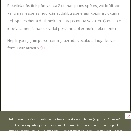
Pieteikšanās tiek pārtraukta 2 dienas pirms spēles, vai brīdi kad
vairs nav iespējas nodrošināt dalību spēlē aprīkojuma trūkuma
dēļ. Spēles dienā dalībniekam ir jāapstiprina sava ierašanās pie
ieroča saņemšanas uzrādot personu apliecinošu dokumentu.
Nepilngadīgajām personām ir jāuzrāda vecāku atļauja, kuras
formu var atrast >
ŠEIT
.
Informējam, ka šajā tīmekļa vietnē tiek izmantotas sīkdatnes (angļu val. "cookies").
Sīkdatne uzkrāj datus par vietnes apmeklējumu. Dati ir anonīmi un palīdz piedāvāt