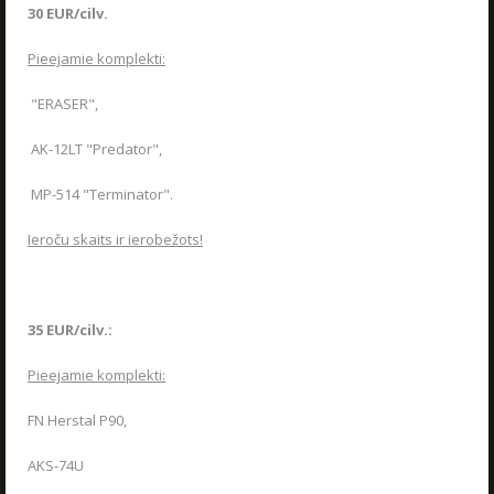
30 EUR/cilv.
Pieejamie komplekti:
"ERASER",
AK-12LT "Predator",
MP-514 "Terminator".
Ieroču skaits ir ierobežots!
35 EUR/cilv.:
Pieejamie komplekti:
FN Herstal P90,
AKS-74U