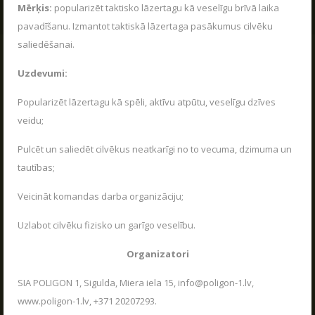
Mērķis:
popularizēt taktisko lāzertagu kā veselīgu brīvā laika
pavadīšanu. Izmantot taktiskā lāzertaga pasākumus cilvēku
saliedēšanai.
Uzdevumi:
Popularizēt lāzertagu kā spēli, aktīvu atpūtu, veselīgu dzīves
veidu;
Pulcēt un saliedēt cilvēkus neatkarīgi no to vecuma, dzimuma un
tautības;
Veicināt komandas darba organizāciju;
Uzlabot cilvēku fizisko un garīgo veselību.
Organizatori
SIA POLIGON 1, Sigulda, Miera iela 15, info@poligon-1.lv,
www.poligon-1.lv, +371 20207293.