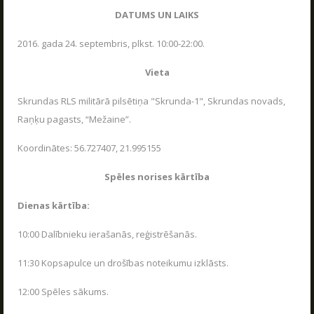
DATUMS UN LAIKS
2016. gada 24. septembris, plkst. 10:00-22:00.
Vieta
Skrundas RLS militārā pilsētiņa "Skrunda-1", Skrundas novads,
Raņķu pagasts, “Mežaine”.
Koordinātes: 56.727407, 21.995155
Spēles norises kārtība
Dienas kārtība:
10:00 Dalībnieku ierašanās, reģistrēšanās.
11:30 Kopsapulce un drošības noteikumu izklāsts.
12:00 Spēles sākums.