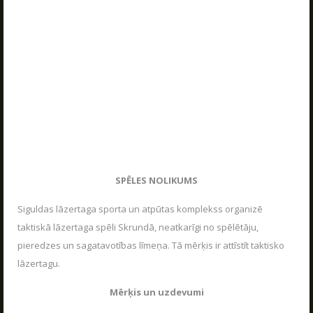
LASĪT
SKATIES VAIRĀK
Uzzini, kā dzīvo Poligons
SPĒLES NOLIKUMS
PARAKSTIES JAUNUMU SAŅEMŠANAI E-PASTĀ!
Siguldas lāzertaga sporta un atpūtas komplekss organizē
taktiskā lāzertaga spēli Skrundā, neatkarīgi no spēlētāju,
pieredzes un sagatavotības līmeņa. Tā mērķis ir attīstīt taktisko
lāzertagu.
Mērķis un uzdevumi
PARAKSTĪTIES