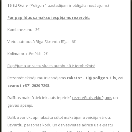
15 EUR/cilv
. (Poligon 1 uzstadījumi ir obligāts nosācijums).
Par papildus samaksu iespējams rezervēt:
Kombinezonu - 3€
Vietu autobusā Rīga-Skrunda-Rīga - 6€
Kolimatora tēmēkli - 2€
Ekipējuma un vietu skaits autobusā ir ierobežots!
Rezervēt ekipējumu ir iespējams
rakstot - tl@poligon-1.lv
, vai
zvanot +371 2020 7293.
Dalības maksā tiek iekļauts iepriekš
rezervētais ekipējums
un
galvas apsējs.
Dalība var tikt apmaksāta sūtot maksājuma veicēja vārdu,
uzvārdu, personas kodu un dzīvesvietas adresi uz e-pastu