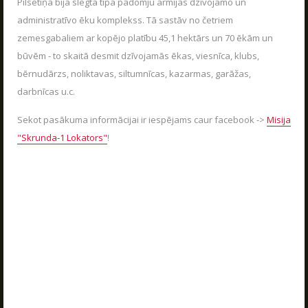
Jaudīgākā klases ekskursija "Poligon 1" Siguldā.
Pilsētiņa bija slēgta tipa padomju armijas dzīvojamo un
Cenas
administratīvo ēku komplekss. Tā sastāv no četriem
LASĪT
zemesgabaliem ar kopējo platību 45,1 hektārs un 70 ēkām un
Tuvākie pasākumi
būvēm - to skaitā desmit dzīvojamās ēkas, viesnīca, klubs,
Dāvanu kartes
bērnudārzs, noliktavas, siltumnīcas, kazarmas, garāžas,
Spēļu scenāriji
darbnīcas u.c.
Sekot pasākuma informācijai ir iespējams caur facebook ->
Misija
"Skrunda-1 Lokators"
!
LV
RU
EN
RĪKOJAM PASĀKUMUS ARĪ ZIEMĀ!
04.12.2025
Poligon 1 aktīvās atpūtas parks strādā visu
sezonu.