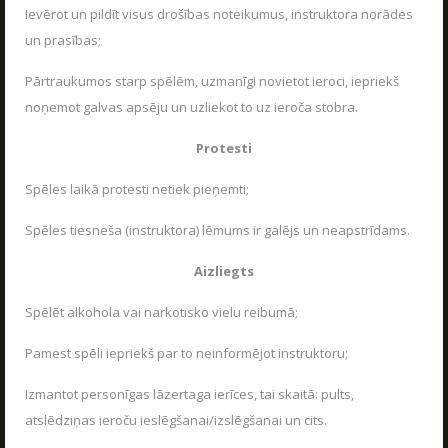
Ievērot un pildīt visus drošības noteikumus, instruktora norādes
un prasības;
Pārtraukumos starp spēlēm, uzmanīgi novietot ieroci, iepriekš
noņemot galvas apsēju un uzliekot to uz ieroča stobra.
Protesti
Spēles laikā protesti netiek pieņemti;
Spēles tiesneša (instruktora) lēmums ir galējs un neapstrīdams.
Aizliegts
Spēlēt alkohola vai narkotisko vielu reibumā;
Pamest spēli iepriekš par to neinformējot instruktoru;
Izmantot personīgas lāzertaga ierīces, tai skaitā: pults,
atslēdziņas ieroču ieslēgšanai/izslēgšanai un cits.