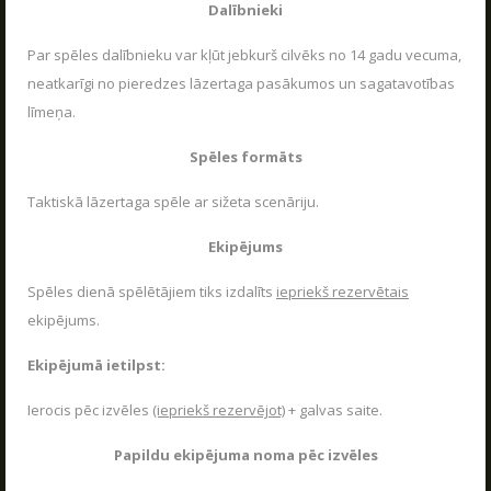
Dalībnieki
Par spēles dalībnieku var kļūt jebkurš cilvēks no 14 gadu vecuma,
neatkarīgi no pieredzes lāzertaga pasākumos un sagatavotības
līmeņa.
Spēles formāts
Taktiskā lāzertaga spēle ar sižeta scenāriju.
Ekipējums
Spēles dienā spēlētājiem tiks izdalīts
iepriekš rezervētais
ekipējums.
Ekipējumā ietilpst:
Ierocis pēc izvēles
(iepriekš rezervējot)
+ galvas saite.
Papildu ekipējuma noma pēc izvēles