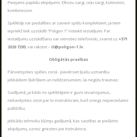
Pieejams papildu ekipējums: Elkoņu sargi, ceļu sargi, kolimotori,
kombinezoni.
Spēlētāji var piedalīties ar saviem spēļu komplektiem, ja tiem
iepriekš tiek uzstādīti “Poligon 1” noteikti iestatījumi. Par
iestatījumu uzstādīšanu var vienoties telefoniski, zvanot uz
+371
2020 7293
, vai rakstot –
tl@poligon-1.lv
.
Obligātās prasības
Pārvietojoties spēles zonā - pievērsiet īpašu uzmanību
jebkādiem šķēršļiem un nelīdzenumiem, lai negūtu traumas;
Gadījumā, ja kāds no spēlētājiem ir guvis ievainojumus,
nekavējoties ziņot par to instruktoram, kurš sniegs nepieciešamo
palīdzību;
Jebkādu tehnisku kļūmju gadījumā, kas saistītas ar piešķirto
ekipējumu, uzreiz griezties pie instruktora;