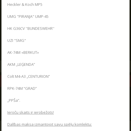
Heckler & Koch MP5
UMG "PIRANJA" UMP-45
KONTAKTI
HK G36CV ''BUNDESWEHR''
Poligons "Sigulda"
UZI "SMG"
Miera iela 15
,
Sigulda
,
LV-2150
+371 2020 7293
АК-74М «BERKUT»
АКМ „LEĢENDA”
UZRAKSTĪT MUMS
Colt M4-A3 „CENTURION”
KARTE
RPK-74М “GRAD”
„PPŠa”.
SADARBĪBAS JAUTĀJUMOS:
+371 25279962
Ieroču skaits ir ierobežots!
Dalības maksa izmantojot savu spēļu komlektu:
UZRAKSTĪT MUMS