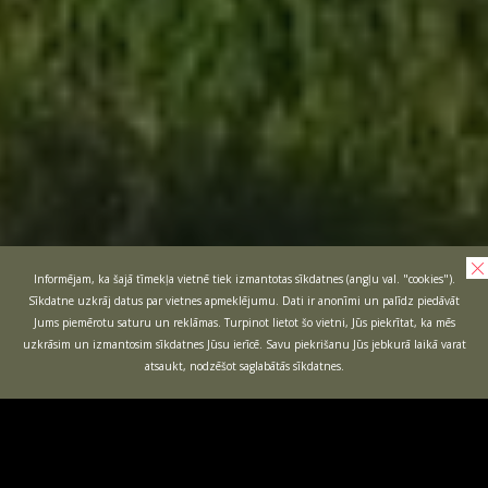
Informējam, ka šajā tīmekļa vietnē tiek izmantotas sīkdatnes (angļu val. "cookies").
Sīkdatne uzkrāj datus par vietnes apmeklējumu. Dati ir anonīmi un palīdz piedāvāt
Jums piemērotu saturu un reklāmas. Turpinot lietot šo vietni, Jūs piekrītat, ka mēs
uzkrāsim un izmantosim sīkdatnes Jūsu ierīcē. Savu piekrišanu Jūs jebkurā laikā varat
atsaukt, nodzēšot saglabātās sīkdatnes.
BĒRNU
VECPUIŠU
BALLĪTES
BALLĪTES