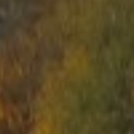
STARTS
PAR MUMS
ARĒNAS
ARSENĀLS
REZERVĀCIJA
ZIŅAS
KONTAKTI
Kas ir Lāzertags?
Lāzertags Siguldā
Labirints "Minotaurs"
Action-kvests "Bunkurs"!