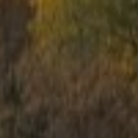
Skolēnu ekskursijas
Bērnu ballītes
Vecpuišu un vecmeitu ballītes
Atvērtās spēles
Izbraukuma lāzertaga spēles
Cenas
Tuvākie pasākumi
Dāvanu kartes
Spēļu scenāriji
LV
RU
EN