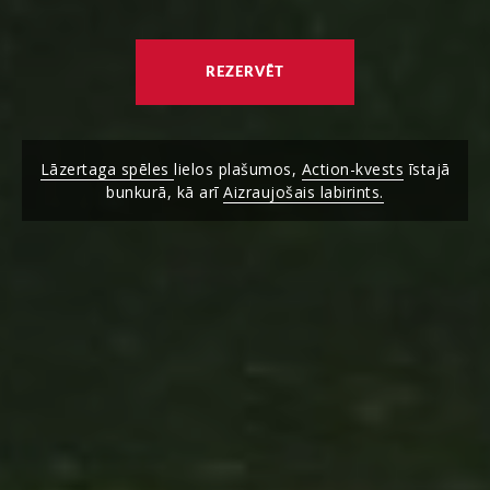
REZERVĒT
Lāzertaga spēles
lielos plašumos,
Action-kvests
īstajā
bunkurā, kā arī
Aizraujošais labirints.