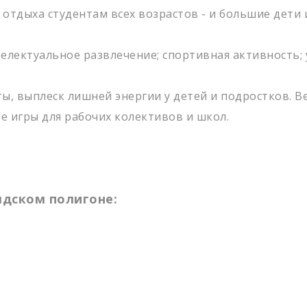
тдыха студентам всех возрастов - и большие дети 
НАЛАМ
телектуальное развлечение; спортивная активность;
ы, выплеск лишней энергии у детей и подростков. В
 игры для рабочих колективов и школ.
лдском полигоне: