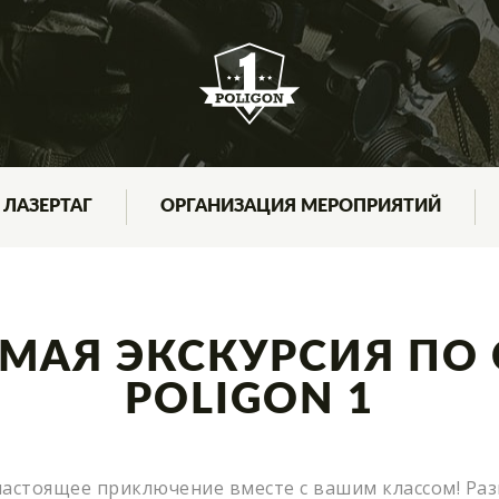
ЛАЗЕРТАГ
ОРГАНИЗАЦИЯ МЕРОПРИЯТИЙ
СИГУЛДЕ
ПРАВИЛА ИГРЫ
ЭКШН-КВЕСТ "БУНКЕР"!
СЦЕНАРИИ
ДЕТСКИЕ МЕРОПРИЯТИЯ
МАЯ ЭКСКУРСИЯ ПО 
ТЕХНИКА БЕЗОПАСНОСТИ
КОРПОРАТИВЫ
POLIGON 1
ОТКРЫТЫЕ ИГРЫ
Е МЕРОПРИЯТИЙ
 настоящее приключение вместе с вашим классом! Ра