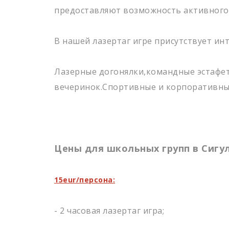
предоставляют возможность активного о
ПРОФЕССИО
В нашей лазертаг игре присутствует ин
Лазерные догонялки,командные эстафет
вечеринок.Спортивные и корпоративные
Цены для школьных групп в Сигу
15eur/персона:
- 2 часовая лазертаг игра;