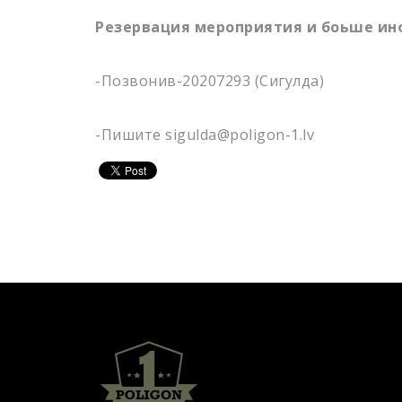
Резервация мероприятия и боьше ин
-Позвонив-20207293 (Сигулда)
-Пишите sigulda@poligon-1.lv