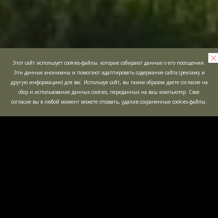
Этот сайт использует cookies-файлы, которые собирают данные о его посещении.
Эти данные анонимны и помогают адаптировать содержание сайта (рекламу и
другую информацию) для вас. Используя сайт, вы таким образом даете согласие на
сбор и использование данных cookies, переданных на ваш компьютер. Свое
согласие вы в любой момент можете отозвать, удалив сохраненные cookies-файлы.
ДЕТСКИЕ
МАЛЬЧИШНИ
ПРАЗДНИКИ
ОТКРЫТЫЕ
ЭКШН-КВЕСТ
ИГРЫ
"БУНКЕР"
ЛАБИРИНТ "МИНОТАВР"