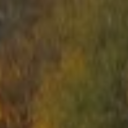
СТАРТ
ВМЕСТЕ КРУГЛЫЙ ГОД
АРЕНЫ
АРСЕНАЛ
РЕЗЕРВАЦИЯ
НОВОСТИ
КОНТАКТЫ
Что такое Лазертаг?
Лазертаг в Сигулде
Лабиринт "МИНОТАВР"
Экшн-квест "БУНКЕР"!