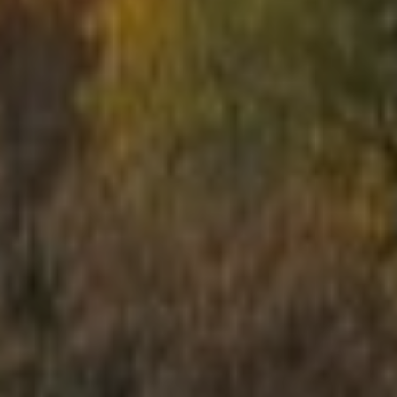
Школьные экскурсии
Детские мероприятия
Корпоративы
Открытые игры
Выездная Лазертаг игра
Цены
Ближайшие мероприятия
Подарочные карты
Сценарии
LV
RU
EN