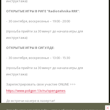
инструктажа)
МЫ РАБОТАЕМ!
24.08.2021
ОТКРЫТЫЕ ИГРЫ В РИГЕ "Radiotehnika RRR":
Лето продолжается, воспользуйтесь
возможностью посетить Полигон №1 -
- 30 сентября, воскресенье – 19:00 - 20:00
Тактический лазертаг!
(просьба прийти за 30 минут до начала игры для
ЧИТАТЬ
инструктажа)
ОТКРЫТЫЕ ИГРЫ В СИГУЛДЕ:
- 30 сентября, воскресенье – 13:00 - 15:30
СМОТРЕТЬ БОЛЬШЕ
(просьба прийти за 30 минут до начала игры для
инструктажа)
Зарегистрировать свое участие ONLINE >>>
https://www.poligon-1.lv/ru/opengames
Узнавай, чем живёт
До встречи на игре в лазертаг!
Полигон