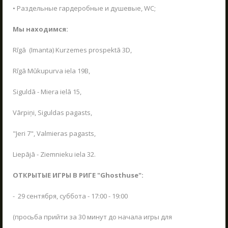
Сценарии
• Раздельные гардеробные и душевые, WC;
ШКОЛЬНЫЕ ЭКСКУРСИИ
19.03.2023
Мы находимся:
Приближается весна - отправляйтесь в
Rīgā (Imanta) Kurzemes prospektā 3D,
настоящее приключение вместе с вашим
классом!
LV
RU
EN
Rīgā Mūkupurva iela 19B,
ЧИТАТЬ
Siguldā - Miera ielā 15,
Vārpiņi, Siguldas pagasts,
"Jeri 7", Valmieras pagasts,
Liepājā - Ziemnieku iela 32.
ОТКРЫТЫЕ ИГРЫ В РИГЕ "Ghosthuse":
- 29 сентября, суббота - 17:00 - 19:00
(просьба прийти за 30 минут до начала игры для