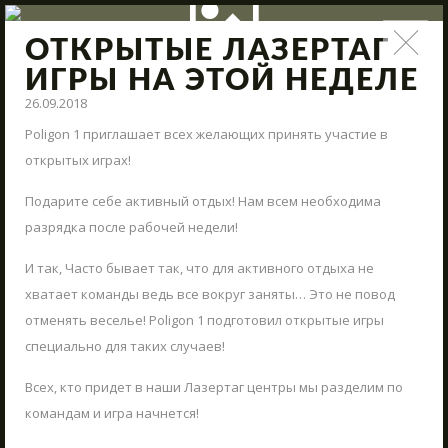
ОТКРЫТЫЕ ЛАЗЕРТАГ
НОВОСТИ
ИГРЫ НА ЭТОЙ НЕДЕЛЕ
26.09.2018
Поступления нового арсенала, модернизация полигона,
интересные сражения и новые предложения – всё это и
Poligon 1 приглашает всех желающих принять участие в
многое другое в наших новостях.
открытых играх!
НАПИСАТЬ НАМ
Подарите себе активный отдых! Нам всем необходима
СТАРТ
разрядка после рабочей недели!
ВМЕСТЕ КРУГЛЫЙ ГОД
Пиши нам свои вопросы, отзывы и предложения
И так, Часто бывает так, что для активного отдыха не
АРЕНЫ
хватает команды ведь все вокруг заняты… Это не повод
отменять веселье! Poligon 1 подготовил открытые игры
АРСЕНАЛ
специально для таких случаев!
РЕЗЕРВАЦИЯ
Всех, кто придет в наши Лазертаг центры мы разделим по
НОВОСТИ
командам и игра начнется!
КОНТАКТЫ