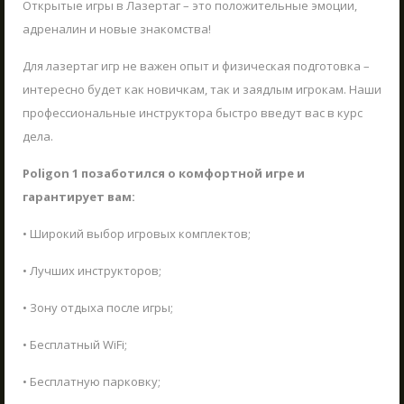
ЖДЁМ ВАС В ГОСТИ!
Открытые игры в Лазертаг – это положительные эмоции,
03.06.2025
адреналин и новые знакомства!
Что такое Лазертаг?
В Сигулде любителей активного отдыха ждет
Для лазертаг игр не важен опыт и физическая подготовка –
Poligon 1. Это прекрасное место как для
Лазертаг в Сигулде
индивидуального отдыха, так и для
интересно будет как новичкам, так и заядлым игрокам. Наши
ЗАКРЫТЬ
Лабиринт "МИНОТАВР"
групповых мероприятий, включая
профессиональные инструктора быстро введут вас в курс
тимбилдинг, празднование дней рождения и
дела.
Экшн-квест "БУНКЕР"!
другие торжества.
ЧИТАТЬ
ОТПРАВИТЬ
Школьные экскурсии
Poligon 1 позаботился о комфортной игре и
гарантирует вам:
Детские мероприятия
Корпоративы
• Широкий выбор игровых комплектов;
Открытые игры
• Лучших инструкторов;
Выездная Лазертаг игра
• Зону отдыха после игры;
Цены
• Бесплатный WiFi;
Ближайшие мероприятия
Подарочные карты
• Бесплатную парковку;