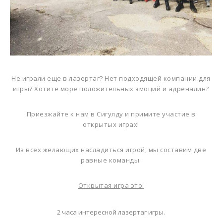
ОРГАНИЗАЦИЯ МЕРОПРИЯТИЙ
ЭКШН-КВЕСТ "БУНКЕР"!
ДЕТСКИЕ МЕРОПРИЯТИЯ
КОРПОРАТИВЫ
Не играли еще в лазертаг? Нет подходящей компании для
игры? Хотите море положительных эмоций и адреналин?
ОТКРЫТЫЕ ИГРЫ
Приезжайте к нам в Сигулду и примите участие в
НОВОСТИ
открытых играх!
КОНТАКТЫ
Из всех желающих насладиться игрой, мы составим две
равные команды.
Открытая игра это:
2 часа интересной лазертаг игры.