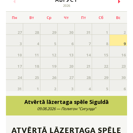
2026
Пн
Вт
Ср
Чт
Пт
Сб
Вс
27
28
29
30
31
1
2
3
4
5
6
7
8
9
10
11
12
13
14
15
16
17
18
19
20
21
22
23
24
25
26
27
28
29
30
31
1
2
3
4
5
6
Atvērtā lāzertaga spēle Siguldā
09.08.2026 — Полигон "Сигулда"
ATVĒRTĀ LĀZERTAGA SPĒLE