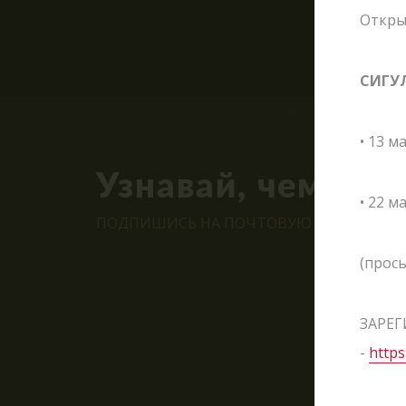
Откры
СИГУ
• 13 м
Узнавай, чем жи
• 22 м
ПОДПИШИСЬ НА ПОЧТОВУЮ РАССЫЛКУ С
(прось
ЗАРЕГ
-
https