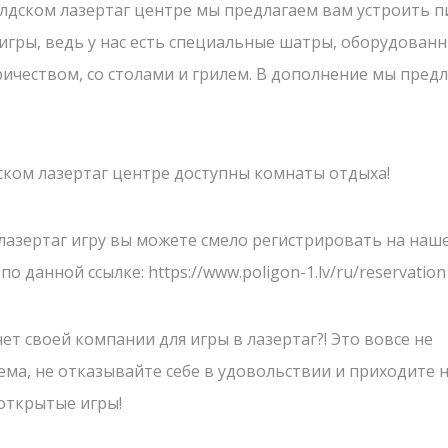
улдском лазертаг центре мы предлагаем вам устроить 
 игры, ведь у нас есть специальные шатры, оборудован
Что такое Лазер
ШКОЛЬНЫЕ ЭКСКУРСИИ
ричеством, со столами и грилем. В дополнение мы пред
Лазертаг в Сигу
19.03.2023
СТАРТ
Лабиринт "МИН
Приближается весна -
отправляйтесь в настоящее
 КРУГЛЫЙ ГОД
Экшн-квест "БУ
ском лазертаг центре доступны комнаты отдыха!
приключение вместе с вашим
Школьные экск
ЗАКРЫТЬ
ОТПРАВИТЬ
АРЕНЫ
классом!
Детские меропр
лазертаг игру вы можете смело регистрировать на наш
РСЕНАЛ
Корпоративы
 по данной ссылке: https://www.poligon-1.lv/ru/reservation
ЗЕРВАЦИЯ
Открытые игры
нет своей компании для игры в лазертаг?! Это вовсе не
ОВОСТИ
Выездная Лазерт
ема, не отказывайте себе в удовольствии и приходите 
Цены
ОНТАКТЫ
открытые игры!
Ближайшие мер
СМОТРЕТЬ БОЛЬШЕ