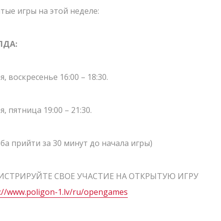
Подарочные ка
тые игры на этой неделе:
Сценарии
ЛДА:
ая, воскресенье 16:00 – 18:30.
вёт Полигон
LV
RU
EN
ая, пятница 19:00 – 21:30.
АМЫХ СВЕЖИХ НОВОСТЕЙ!
ба прийти за 30 минут до начала игры)
ИСТРИРУЙТЕ СВОЕ УЧАСТИЕ НА ОТКРЫТУЮ ИГРУ
://www.poligon-1.lv/ru/opengames