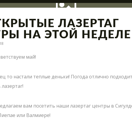
ТКРЫТЫЕ ЛАЗЕРТАГ
ГРЫ НА ЭТОЙ НЕДЕЛЕ
18
ация полигона, интересные сражения и новые предло
ветствуем май!
НАПИСАТЬ НАМ
ец то настали теплые деньки! Погода отлично подходит
 лазертаг!
Пиши нам свои вопросы, отзывы и предложения
едлагаем вам посетить наши лазертаг центры в Сигулд
 Лиепае или Валмиере!