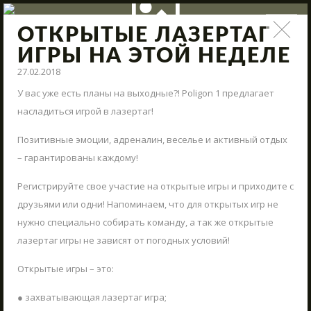
ОТКРЫТЫЕ ЛАЗЕРТАГ
НОВОСТИ
ИГРЫ НА ЭТОЙ НЕДЕЛЕ
27.02.2018
Поступления нового арсенала, модернизация полигона,
интересные сражения и новые предложения – всё это и
У вас уже есть планы на выходные?! Poligon 1 предлагает
многое другое в наших новостях.
насладиться игрой в лазертаг!
Позитивные эмоции, адреналин, веселье и активный отдых
СТАРТ
– гарантированы каждому!
ВМЕСТЕ КРУГЛЫЙ ГОД
Регистрируйте свое участие на открытые игры и приходите с
АРЕНЫ
друзьями или одни! Напоминаем, что для открытых игр не
АРСЕНАЛ
нужно специально собирать команду, а так же открытые
лазертаг игры не зависят от погодных условий!
РЕЗЕРВАЦИЯ
Открытые игры – это:
НОВОСТИ
КОНТАКТЫ
● захватывающая лазертаг игра;