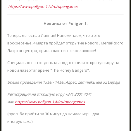
https://www.poligon-1.lv/ru/opengames
ШКОЛЬНЫЕ ЭКСКУРСИИ
ОТПРАВИТЬ
19.03.2023
Приближается весна - отправляйтесь в
Новинка от Poligon 1.
настоящее приключение вместе с вашим
классом!
Теперь мы есть в Лиепае! Напоминаем, что в это
LV
RU
EN
воскресенье, 4 марта пройдет открытие нового Лиепайского
ЧИТАТЬ
Лазртаг центра, приглашаются все желающие!
Специально в этот день мы подготовили открытую игру на
новой лазертаг арене "The Honey Badgers".
Время проведения 13.00 - 14.00. Адрес: Zemnieku iela 32 Liepāja
Регистрация на открытую игру +371 2001 4041
или
https://www.poligon-1.lv/ru/opengames
(просьба прийти за 30 минут до начала игры для
инструктажа)