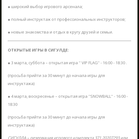
ЖДЁМ ВАС В ГОСТИ!
● широкий выбор игрового арсенала;
03.06.2025
Что такое Лазертаг?
НАПИСАТЬ НАМ
В Сигулде любителей активного отдыха ждет
● полный инструктаж от профессиональных инструкторов;
Poligon 1. Это прекрасное место как для
Лазертаг в Сигулде
индивидуального отдыха, так и для
● новые знакомства и отдых в кругу друзей и семьи.
Лабиринт "МИНОТАВР"
Пиши нам свои вопросы, отзывы и предложения
групповых мероприятий, включая
тимбилдинг, празднование дней рождения и
Экшн-квест "БУНКЕР"!
ОТКРЫТЫЕ ИГРЫ В СИГУЛДЕ:
другие торжества.
ЧИТАТЬ
Школьные экскурсии
● 3 марта, суббота – открытая игра '' VIP FLAG'' - 16:00 - 18:30 .
Детские мероприятия
(просьба прийти за 30 минут до начала игры для
Корпоративы
инструктажа)
Открытые игры
● 4 марта, воскресенье – открытая игра ''SNOWBALL'' - 16:00 -
Выездная Лазертаг игра
18:30
Цены
Ближайшие мероприятия
(просьба прийти за 30 минут до начала игры для
инструктажа)
Подарочные карты
ЗАКРЫТЬ
Сценарии
СИГУЛДА – резервация игрового комплекта 371 20207293 или