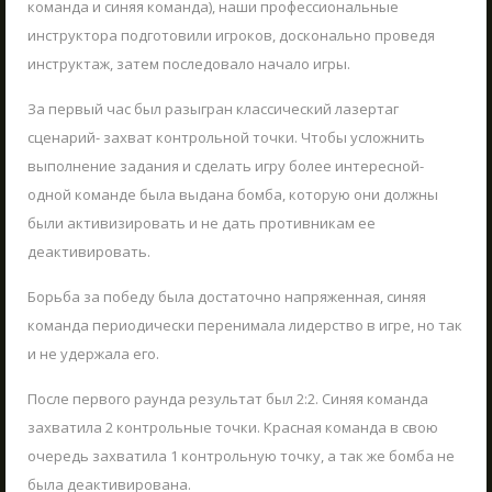
ЖДЁМ ВАС В ГОСТИ!
команда и синяя команда), наши профессиональные
03.06.2025
инструктора подготовили игроков, досконально проведя
Что такое Лазертаг?
В Сигулде любителей активного отдыха ждет
ЗАКРЫТЬ
инструктаж, затем последовало начало игры.
Poligon 1. Это прекрасное место как для
Лазертаг в Сигулде
индивидуального отдыха, так и для
За первый час был разыгран классический лазертаг
групповых мероприятий, включая
Лабиринт "МИНОТАВР"
сценарий- захват контрольной точки. Чтобы усложнить
ОТПРАВИТЬ
тимбилдинг, празднование дней рождения и
выполнение задания и сделать игру более интересной-
Экшн-квест "БУНКЕР"!
другие торжества.
ЧИТАТЬ
одной команде была выдана бомба, которую они должны
Школьные экскурсии
были активизировать и не дать противникам ее
Детские мероприятия
деактивировать.
Корпоративы
Борьба за победу была достаточно напряженная, синяя
Открытые игры
команда периодически перенимала лидерство в игре, но так
Выездная Лазертаг игра
и не удержала его.
Цены
После первого раунда результат был 2:2. Синяя команда
Ближайшие мероприятия
захватила 2 контрольные точки. Красная команда в свою
очередь захватила 1 контрольную точку, а так же бомба не
Подарочные карты
была деактивирована.