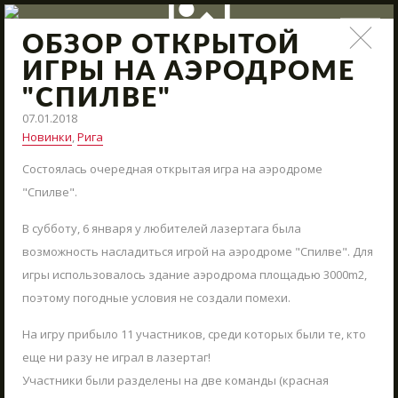
ОБЗОР ОТКРЫТОЙ
НОВОСТИ
ИГРЫ НА АЭРОДРОМЕ
"СПИЛВЕ"
Поступления нового арсенала, модернизация полигона,
интересные сражения и новые предложения – всё это и
07.01.2018
НАПИСАТЬ НАМ
многое другое в наших новостях.
Новинки
,
Рига
Состоялась очередная открытая игра на аэродроме
Пиши нам свои вопросы, отзывы и предложения
СТАРТ
"Спилве".
ВМЕСТЕ КРУГЛЫЙ ГОД
В субботу, 6 января у любителей лазертага была
возможность насладиться игрой на аэродроме "Спилве". Для
АРЕНЫ
игры использовалось здание аэродрома площадью 3000m2,
АРСЕНАЛ
поэтому погодные условия не создали помехи.
РЕЗЕРВАЦИЯ
На игру прибыло 11 участников, среди которых были те, кто
НОВОСТИ
еще ни разу не играл в лазертаг!
Участники были разделены на две команды (красная
КОНТАКТЫ