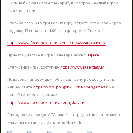
В конце был разыгран сценарий, в котором каждый игрок
МЫ РАБОТАЕМ!
24.08.2021
был сам за себя.
Лето продолжается, воспользуйтесь
Спасибо всем, кто пришел на игру, встретимся снова через
возможностью посетить Полигон №1 -
неделю, 13 января в 14.00 на аэродроме "Спилве"!
Тактический лазертаг!
ЧИТАТЬ
https://www.facebook.com/events/1964668403786138/
Принять участие в игре 13 января можно
Здесь
Статистика игры доступна-
https://www.lazertags.lv
СМОТРЕТЬ БОЛЬШЕ
Подробная информация об открытых играх доступна на
нашем сайте
https://www.poligon-1.lv/ru/opengames
и на
нашей Facebook страничке
https://www.facebook.com/lasertag.latvia/
Благодарим аэродром "Спилве" за предоставленное место
Узнавай, чем живёт
для игры и отдельное спасибо Heli Cafе!
Полигон