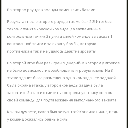
Сценарии
ШКОЛЬНЫЕ ЭКСКУРСИИ
Во втором раунде команды поменялись базами.
19.03.2023
Результат после второго раунда так же был 2:2! Итог был
Приближается весна - отправляйтесь в
настоящее приключение вместе с вашим
таков- 2 пункта красной команде (за захваченные
классом!
контрольные точки), 2 пункта синей команде за захват 1
LV
RU
EN
контрольной точки и за охрану бомбы, которую
ЧИТАТЬ
противникам так и не удалось деактивировать!
Во второй игре был разыгран сценарий- в котором у игроков
не было возможности возобновлять игровую жизнь. На 3
этаже здания была размещена одна команда- ее задачей
была охрана этажа, у второй команды задача была
захватить 3 этаж и отметить контрольную точку цветом
своей команды для подтверждения выполненного захвата!
Как вы думаете, каков был результат? Конечно ничья, ведь
у команд оказались равные силы.