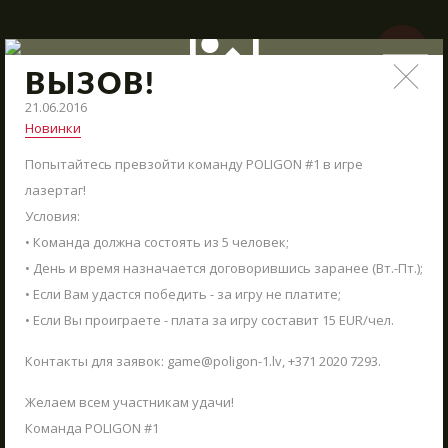
НОВОСТИ
ВЫЗОВ!
21.06.2016
Поступления нового арсенала, модернизация полигона,
Новинки
интересные сражения и новые предложения – всё это и
многое другое в наших новостях.
Попытайтесь превзойти команду POLIGON #1 в игре
СТАРТ
лазертаг!
Условия:
ВМЕСТЕ КРУГЛЫЙ ГОД
• Команда должна состоять из 5 человек;
АРЕНЫ
• День и время назначается договорившись заранее (Вт.-Пт.);
• Если Вам удастся победить - за игру не платите;
АРСЕНАЛ
• Если Вы проиграете - плата за игру составит 15 EUR/чел.
РЕЗЕРВАЦИЯ
Контакты для заявок: game@poligon-1.lv, +371 2020 7293.
НОВОСТИ
Желаем всем участникам удачи!
КОНТАКТЫ
Команда POLIGON #1