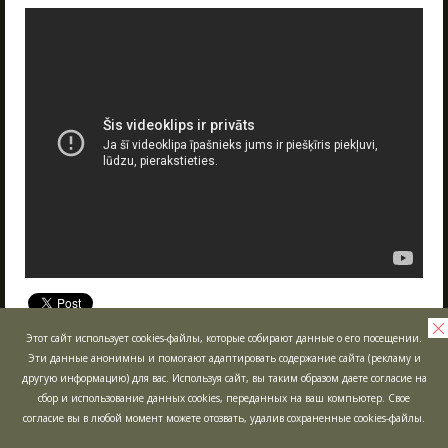
ЖДЁМ ВАС В ГОСТИ!
03.06.2025
Что такое Лазертаг?
В Сигулде любителей активного отдыха ждет
Лазертаг в Сигулде
Poligon 1. Это прекрасное место как для
Лабиринт "МИНОТАВР"
индивидуального отдыха, так и для
групповых мероприятий, включая
Экшн-квест "БУНКЕР"!
тимбилдинг, празднование дней рождения и
другие торжества.
Школьные экскурсии
ЧИТАТЬ
Детские мероприятия
Корпоративы
Открытые игры
tubeembed
Выездная Лазертаг игра
Цены
Этот сайт использует cookies-файлы, которые собирают данные о его посещении.
Эти данные анонимны и помогают адаптировать содержание сайта (рекламу и
ЗАКРЫТЬ
Ближайшие мероприятия
другую информацию) для вас. Используя сайт, вы таким образом даете согласие на
Подарочные карты
сбор и использование данных cookies, переданных на ваш компьютер. Свое
согласие вы в любой момент можете отозвать, удалив сохраненные cookies-файлы.
Сценарии