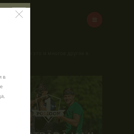
жения – всё это и многое другое в
таг?
и в
лде
ое
ОТАВР"
а,
НКЕР"!
урсии
иятия