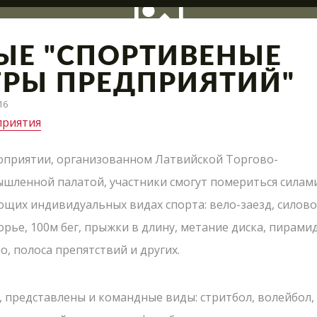
-ЫЕ "СПОРТИВЕНЫЕ
ГРЫ ПРЕДПРИЯТИЙ"
16
риятия
ация полигона, интересные сражения и новые предло
оприятии, организованном Латвийской Торгово-
Что такое Лазер
шленной палатой, участники смогут помериться силам
Лазертаг в Сигу
ющих индивидуальных видах спорта: вело-заезд, силов
СТАРТ
Лабиринт "МИН
рье, 100м бег, прыжки в длину, метание диска, пирамид
 КРУГЛЫЙ ГОД
Экшн-квест "БУ
, полоса препятствий и других.
Школьные экск
АРЕНЫ
, представлены и командные виды: стритбол, волейбол,
Детские меропр
РСЕНАЛ