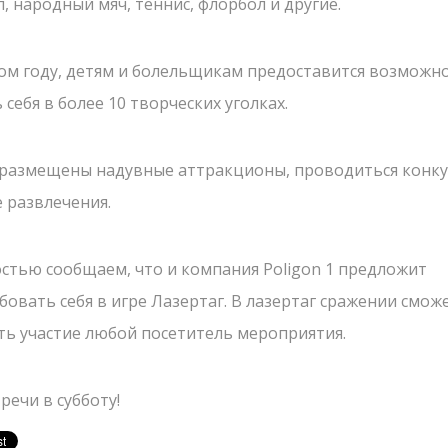
, народный мяч, теннис, флорбол и другие.
Корпоративы
ЗЕРВАЦИЯ
Открытые игры
НАПИСАТЬ НАМ
ШКОЛЬНЫЕ ЭКСКУРСИИ
том году, детям и болельщикам предоставится возможн
19.03.2023
ОВОСТИ
Выездная Лазерт
 себя в более 10 творческих уголках.
Приближается весна -
Цены
Пиши нам свои вопросы, отзывы и предложения
ОНТАКТЫ
отправляйтесь в настоящее
 размещены надувные аттракционы, проводиться конку
Ближайшие мер
приключение вместе с вашим
е развлечения.
Подарочные ка
классом!
Сценарии
остью сообщаем, что и компания Poligon 1 предложит
бовать себя в игре Лазертаг. В лазертаг сражении смож
ть участие любой посетитель мероприятия.
речи в субботу!
LV
RU
EN
СМОТРЕТЬ БОЛЬШЕ