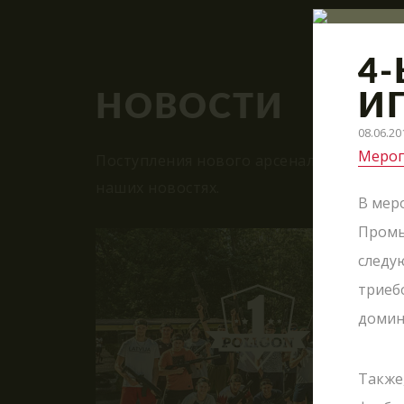
4
И
НОВОСТИ
08.06.20
Мероп
Поступления нового арсенала, модерниз
наших новостях.
В мер
Промы
следу
триебо
ВМЕСТЕ
домино
Также
А