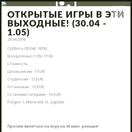
ОТКРЫТЫЕ ИГРЫ В ЭТИ
НОВОСТИ
ВЫХОДНЫЕ! (30.04 -
1.05)
Поступления нового арсенала, модернизация полигона,
интересные сражения и новые предложения – всё это и
28.04.2016
многое другое в наших новостях.
Суббота (30.04): 18:00;
СТАРТ
Воскресенье (1.05): 17:00.
Стоимость:
ВМЕСТЕ КРУГЛЫЙ ГОД
Школьникам - 5 EUR;
АРЕНЫ
Студентам - 12 EUR;
Остальным - 15 EUR;
АРСЕНАЛ
Со своими тагерами - 10 EUR.
РЕЗЕРВАЦИЯ
Poligon-1, Miera ielā 15, Sigulda!
НОВОСТИ
КОНТАКТЫ
Просим являться на игру на 30 мин. раньше!