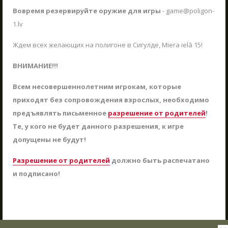
ЖДЁМ ВАС В ГОСТИ!
Вовремя резервируйте оружие для игры
- game@poligon-
03.06.2025
Что такое Лазертаг?
1.lv
В Сигулде любителей активного отдыха ждет
Лазертаг в Сигулде
Poligon 1. Это прекрасное место как для
Ждем всех желающих на полигоне в Сигулде, Miera ielā 15!
Лабиринт "МИНОТАВР"
индивидуального отдыха, так и для
групповых мероприятий, включая
ВНИМАНИЕ!!!
Экшн-квест "БУНКЕР"!
тимбилдинг, празднование дней рождения и
другие торжества.
Школьные экскурсии
ЧИТАТЬ
Всем несовершеннолетним игрокам, которые
приходят без сопровождения взрослых, необходимо
Детские мероприятия
предъявлять письменное
разрешение от родителей
!
Корпоративы
Те, у кого не будет данного разрешения, к игре
Открытые игры
допущены не будут!
Выездная Лазертаг игра
Разрешение от родителей
должно быть распечатано
Цены
и подписано!
Ближайшие мероприятия
Подарочные карты
Сценарии