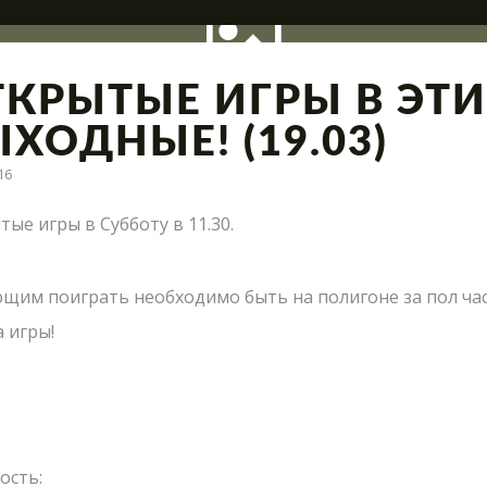
ТКРЫТЫЕ ИГРЫ В ЭТИ
ХОДНЫЕ! (19.03)
16
ация полигона, интересные сражения и новые предло
ые игры в Субботу в 11.30.
Что такое Лазер
Лазертаг в Сигу
щим поиграть необходимо быть на полигоне за пол час
СТАРТ
Лабиринт "МИН
 игры!
 КРУГЛЫЙ ГОД
Экшн-квест "БУ
Школьные экск
АРЕНЫ
Детские меропр
РСЕНАЛ
ость: