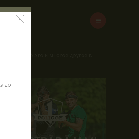
жения – всё это и многое другое в
таг?
лде
а до
ОТАВР"
НКЕР"!
урсии
иятия