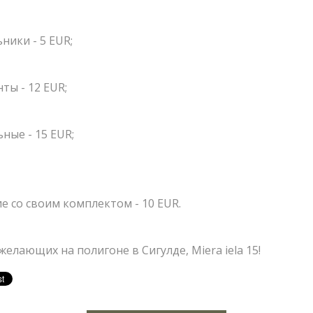
Корпоративы
ЗЕРВАЦИЯ
Открытые игры
ники - 5 EUR;
ШКОЛЬНЫЕ ЭКСКУРСИИ
НАПИСАТЬ НАМ
ОВОСТИ
Выездная Лазерт
19.03.2023
Цены
Приближается весна -
ОНТАКТЫ
ты - 12 EUR;
Пиши нам свои вопросы, отзывы и предложения
отправляйтесь в настоящее
Ближайшие мер
приключение вместе с вашим
ные - 15 EUR;
Подарочные ка
классом!
Сценарии
е со своим комплектом - 10 EUR.
елающих на полигоне в Сигулде, Miera iela 15!
LV
RU
EN
СМОТРЕТЬ БОЛЬШЕ