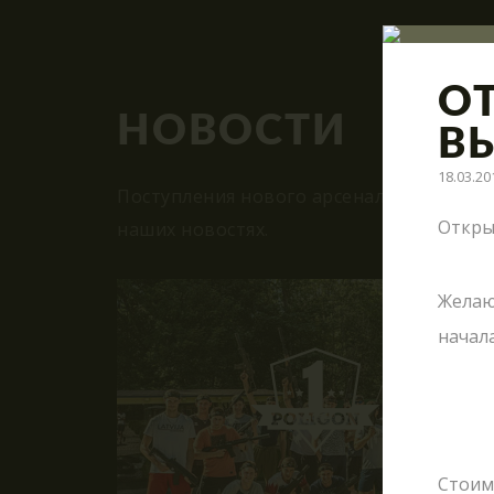
О
НОВОСТИ
ВЫ
18.03.20
Поступления нового арсенала, модерниз
Открыт
наших новостях.
Желаю
начала
ВМЕСТЕ
А
Стоим