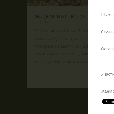
РЕ
Школь
ЖДЁМ ВАС В ГОСТИ!
Н
03.06.2025
В Сигулде любителей активного
К
Студен
отдыха ждет Poligon 1. Это
прекрасное место как для
Осталь
индивидуального отдыха, так и
для групповых мероприятий,
включая тимбилдинг,
Участи
празднование дней рождения и
другие торжества.
Ждем ж