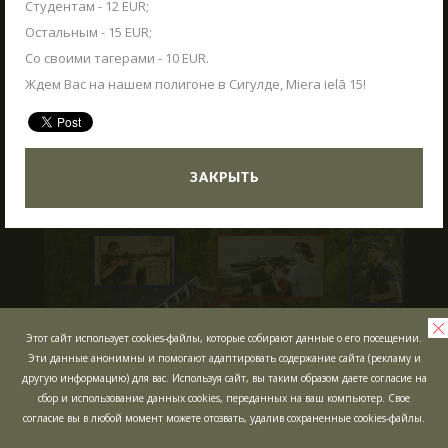
ЖДЁМ ВАС В ГОСТИ!
Студентам - 12 EUR;
03.06.2025
Что такое Лазертаг?
Остальным - 15 EUR;
В Сигулде любителей активного отдыха ждет
Со своими тагерами - 10 EUR.
Лазертаг в Сигулде
Poligon 1. Это прекрасное место как для
Ждем Вас на нашем полигоне в Сигулде, Miera ielā 15!
Лабиринт "МИНОТАВР"
индивидуального отдыха, так и для
групповых мероприятий, включая
Экшн-квест "БУНКЕР"!
тимбилдинг, празднование дней рождения и
другие торжества.
Школьные экскурсии
ЧИТАТЬ
ЗАКРЫТЬ
Детские мероприятия
Корпоративы
Открытые игры
Выездная Лазертаг игра
Цены
Этот сайт использует cookies-файлы, которые собирают данные о его посещении.
Эти данные анонимны и помогают адаптировать содержание сайта (рекламу и
Ближайшие мероприятия
другую информацию) для вас. Используя сайт, вы таким образом даете согласие на
Подарочные карты
сбор и использование данных cookies, переданных на ваш компьютер. Свое
согласие вы в любой момент можете отозвать, удалив сохраненные cookies-файлы.
Сценарии