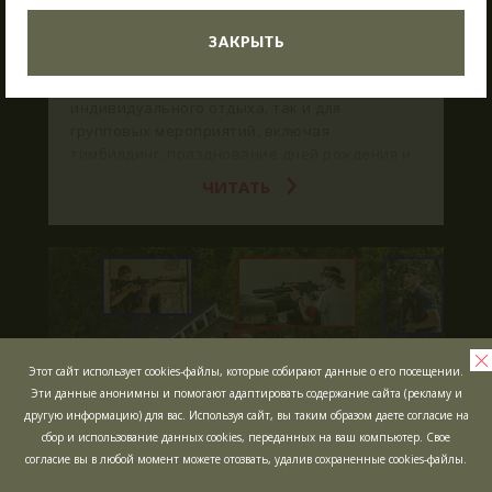
ЖДЁМ ВАС В ГОСТИ!
03.06.2025
Что такое Лазертаг?
ЗАКРЫТЬ
В Сигулде любителей активного отдыха ждет
Лазертаг в Сигулде
Poligon 1. Это прекрасное место как для
Лабиринт "МИНОТАВР"
индивидуального отдыха, так и для
групповых мероприятий, включая
Экшн-квест "БУНКЕР"!
тимбилдинг, празднование дней рождения и
другие торжества.
Школьные экскурсии
ЧИТАТЬ
Детские мероприятия
Корпоративы
Открытые игры
Выездная Лазертаг игра
Цены
Этот сайт использует cookies-файлы, которые собирают данные о его посещении.
Эти данные анонимны и помогают адаптировать содержание сайта (рекламу и
Ближайшие мероприятия
другую информацию) для вас. Используя сайт, вы таким образом даете согласие на
Подарочные карты
сбор и использование данных cookies, переданных на ваш компьютер. Свое
согласие вы в любой момент можете отозвать, удалив сохраненные cookies-файлы.
Сценарии