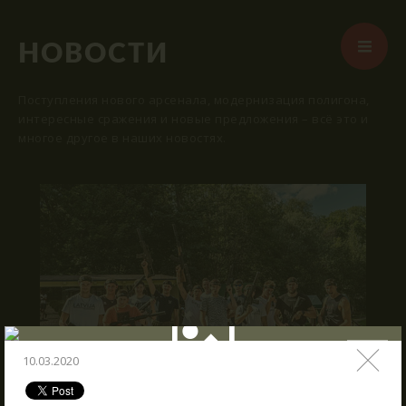
НОВОСТИ
Поступления нового арсенала, модернизация полигона,
интересные сражения и новые предложения – всё это и
многое другое в наших новостях.
СТАРТ
ВМЕСТЕ КРУГЛЫЙ ГОД
АРЕНЫ
АРСЕНАЛ
РЕЗЕРВАЦИЯ
НОВОСТИ
10.03.2020
КОНТАКТЫ